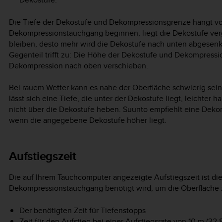
Die Tiefe der Dekostufe und Dekompressionsgrenze hängt von
Dekompressionstauchgang beginnen, liegt die Dekostufe vergl
bleiben, desto mehr wird die Dekostufe nach unten abgesenkt
Gegenteil trifft zu: Die Höhe der Dekostufe und Dekompressi
Dekompression nach oben verschieben.
Bei rauem Wetter kann es nahe der Oberfläche schwierig sein, 
lässt sich eine Tiefe, die unter der Dekostufe liegt, leichter h
nicht über die Dekostufe heben. Suunto empfiehlt eine Dekomp
wenn die angegebene Dekostufe höher liegt.
Aufstiegszeit
Die auf Ihrem Tauchcomputer angezeigte Aufstiegszeit ist die
Dekompressionstauchgang benötigt wird, um die Oberfläche zu
Der benötigten Zeit für Tiefenstopps
Zeit für den Aufstieg bei einer Aufstiegsrate von 10 m (32,8