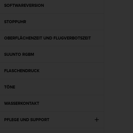
G
SOFTWAREVERSION
)
2
STOPPUHR
.
0
s
OBERFLÄCHENZEIT UND FLUGVERBOTSZEIT
o
w
i
SUUNTO RGBM
e
d
e
FLASCHENDRUCK
r
E
TÖNE
r
f
ü
WASSERKONTAKT
l
l
u
PFLEGE UND SUPPORT
n
g