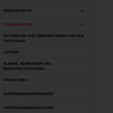
i
t
ä
ERSTE SCHRITTE
t
s
EIGENSCHAFTEN
s
t
u
AKTIVIERUNG UND ÜBERPRÜFUNGEN VOR DEM
f
TAUCHGANG
e
A
LUFTZEIT
A
d
ALARME, WARNUNGEN UND
i
BENACHRICHTIGUNGEN
e
s
APNOE-TIMER
e
r
W
AUFSTIEGSGESCHWINDIGKEIT
e
b
s
HINTERGRUNDBELEUCHTUNG
i