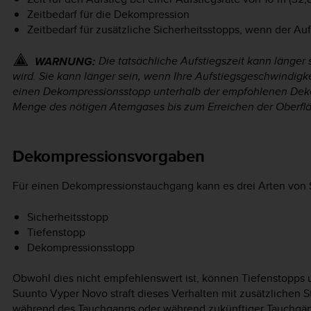
Zeitbedarf für die Dekompression
Zeitbedarf für zusätzliche Sicherheitsstopps, wenn der Au
Die tatsächliche Aufstiegszeit kann länger 
WARNUNG:
wird. Sie kann länger sein, wenn Ihre Aufstiegsgeschwindigkeit
einen Dekompressionsstopp unterhalb der empfohlenen Dekost
Menge des nötigen Atemgases bis zum Erreichen der Oberfl
Dekompressionsvorgaben
Für einen Dekompressionstauchgang kann es drei Arten von 
Sicherheitsstopp
Tiefenstopp
Dekompressionsstopp
Obwohl dies nicht empfehlenswert ist, können Tiefenstopps u
Suunto Vyper Novo
straft dieses Verhalten mit zusätzliche
während des Tauchgangs oder während zukünftiger Tauchgäng