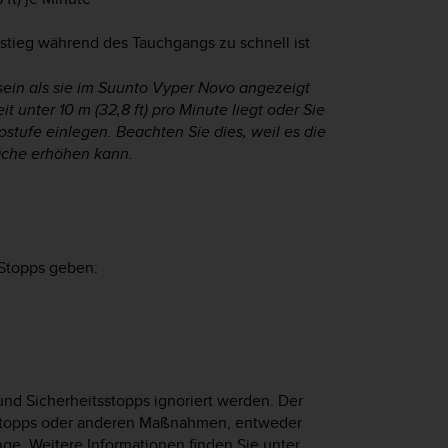
fstieg während des Tauchgangs zu schnell ist
sein als sie im
Suunto Vyper Novo
angezeigt
 unter 10 m (32,8 ft) pro Minute liegt oder Sie
ufe einlegen. Beachten Sie dies, weil es die
äche erhöhen kann.
Stopps geben:
nd Sicherheitsstopps ignoriert werden. Der
n Stopps oder anderen Maßnahmen, entweder
e. Weitere Informationen finden Sie unter