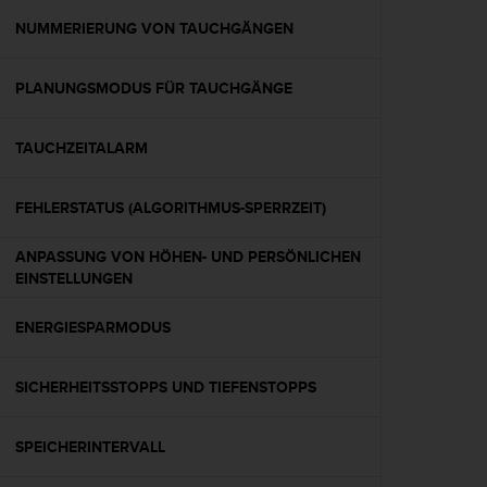
s
s
NUMMERIERUNG VON TAUCHGÄNGEN
i
b
PLANUNGSMODUS FÜR TAUCHGÄNGE
i
l
i
TAUCHZEITALARM
t
y
G
FEHLERSTATUS (ALGORITHMUS-SPERRZEIT)
u
i
ANPASSUNG VON HÖHEN- UND PERSÖNLICHEN
d
EINSTELLUNGEN
e
l
ENERGIESPARMODUS
i
n
e
SICHERHEITSSTOPPS UND TIEFENSTOPPS
s
(
W
SPEICHERINTERVALL
C
A