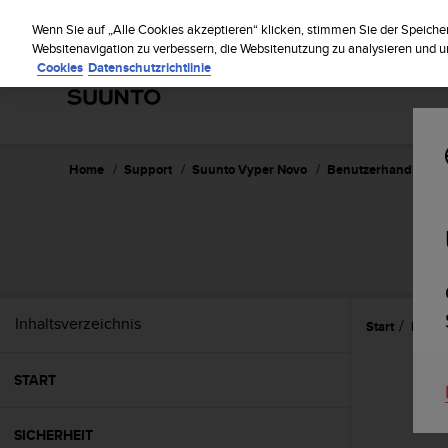
S
Regist
u
Wenn Sie auf „Alle Cookies akzeptieren“ klicken, stimmen Sie der Speiche
u
Websitenavigation zu verbessern, die Websitenutzung zu analysieren und
Cookies
Datenschutzrichtlinie
n
t
o
s
t
r
Home
Support
Suunto Vyper Novo
Benutzerhandbuch 
e
b
t
d
i
e
K
Inhaltsverzeichnis
Start
Eigen
o
n
f
START
o
r
m
SICHERHEIT