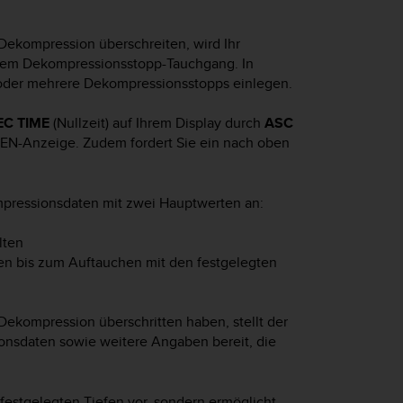
Dekompression überschreiten, wird Ihr
inem Dekompressionsstopp-Tauchgang. In
 oder mehrere Dekompressionsstopps einlegen.
EC TIME
(Nullzeit) auf Ihrem Display durch
ASC
FEN-Anzeige. Zudem fordert Sie ein nach oben
pressionsdaten mit zwei Hauptwerten an:
lten
ten bis zum Auftauchen mit den festgelegten
ekompression überschritten haben, stellt der
onsdaten sowie weitere Angaben bereit, die
festgelegten Tiefen vor, sondern ermöglicht