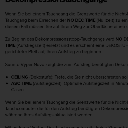
Wenn Sie bei einem Tauchgang die Grenzwerte für die Nicht-
Tauchgang beim Erreichen der
NO DEC TIME
(Nullzeit) zu e
diesem Fall müssen Sie auf Ihrem Weg zur Oberfläche einen
Zu Beginn des Dekompressionsstopp-Tauchgangs wird
NO D
TIME
(Aufstiegszeit) ersetzt und es erscheint eine DEKOSTU
gerichteter Pfeil auf, Ihren Aufstieg zu beginnen.
Suunto Vyper Novo
zeigt die zum Aufstieg benötigten Dekom
CEILING
(Dekostufe): Tiefe, die Sie nicht überschreiten sol
ASC TIME
(Aufstiegszeit): Optimale Aufstiegszeit in Minu
Gasen
Wenn Sie bei einem Tauchgang die Grenzwerte für die Nicht-D
Tauchcomputer die für den Aufstieg benötigten Dekompressi
während Ihres Aufstiegs aktualisiert werden.
Mit anderen Worten: Der Tauchcomputer gibt keine Stopps in 