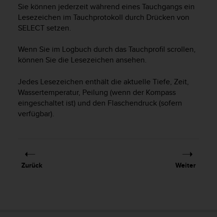
i
Sie können jederzeit während eines Tauchgangs ein
t
Lesezeichen im Tauchprotokoll durch Drücken von
ä
SELECT
setzen.
t
s
Wenn Sie im Logbuch durch das Tauchprofil scrollen,
s
t
können Sie die Lesezeichen ansehen.
u
f
Jedes Lesezeichen enthält die aktuelle Tiefe, Zeit,
e
Wassertemperatur, Peilung (wenn der Kompass
A
eingeschaltet ist) und den Flaschendruck (sofern
A
verfügbar).
d
i
e
s
e
Zurück
Weiter
r
W
e
b
s
i