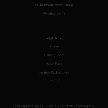
w
EU-Konformitätserklärung
e
i
Whistleblowing
t
e
r
e
r
PARTNER
Z
u
Strava
g
TrainingPeaks
ä
n
Value Pack
g
l
Partner Willkommen
i
c
Partner
h
k
e
i
t
.
COPYRIGHT © 2026 SUUNTO.
ALLE RECHTE VORBEHALTEN.