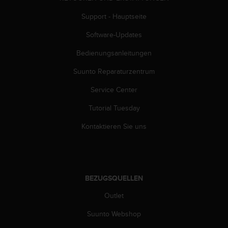
s
s
Support - Hauptseite
i
b
Software-Updates
i
Bedienungsanleitungen
l
i
Suunto Reparaturzentrum
t
y
Service Center
G
u
Tutorial Tuesday
i
d
Kontaktieren Sie uns
e
l
i
n
e
BEZUGSQUELLEN
s
Outlet
(
W
Suunto Webshop
C
A