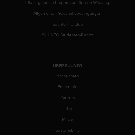
Häufig gestellte Fragen zum Suunto Webshop
G
)
Allgemeinen Geschäftsbedingungen
2
.
Suunto Pro Club
0
SUUNTO Studenten-Rabatt
s
o
w
i
e
d
ÜBER SUUNTO
e
Nachrichten
r
E
Firmeninfo
r
f
Careers
ü
l
Erbe
l
Media
u
n
Sustainability
g