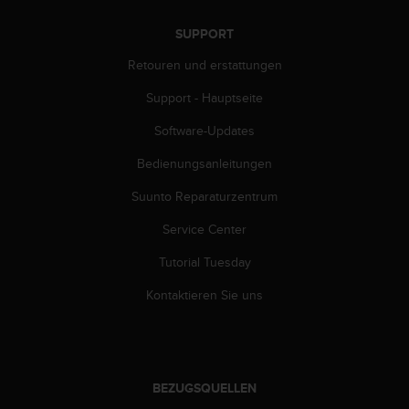
s
n
SUPPORT
o
r
Retouren und erstattungen
m
e
Support - Hauptseite
n
a
Software-Updates
n
Bedienungsanleitungen
.
S
Suunto Reparaturzentrum
o
l
Service Center
l
t
Tutorial Tuesday
e
s
Kontaktieren Sie uns
t
d
u
P
r
BEZUGSQUELLEN
o