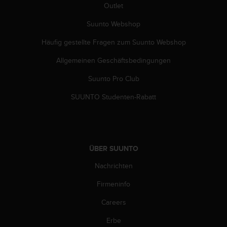
Outlet
b
l
Suunto Webshop
e
m
Häufig gestellte Fragen zum Suunto Webshop
e
m
Allgemeinen Geschäftsbedingungen
i
t
Suunto Pro Club
d
SUUNTO Studenten-Rabatt
e
m
Z
u
g
ÜBER SUUNTO
r
i
Nachrichten
f
f
Firmeninfo
a
u
Careers
f
I
Erbe