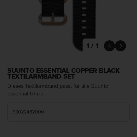
i
t
ä
t
s
s
t
u
1 / 1


f
e
A
A
SUUNTO ESSENTIAL COPPER BLACK
d
TEXTILARMBAND-SET
i
Dieses Textilarmband passt für alle Suunto
e
s
Essential Uhren.
e
r
W
SS022482000
e
b
s
i