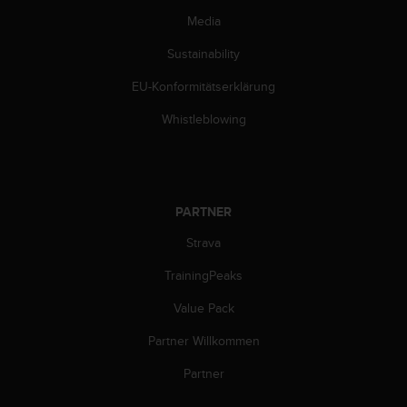
n
Media
f
o
Sustainability
r
m
EU-Konformitätserklärung
a
t
Whistleblowing
i
o
n
e
n
PARTNER
a
u
Strava
f
TrainingPeaks
d
i
Value Pack
e
s
Partner Willkommen
e
r
Partner
W
e