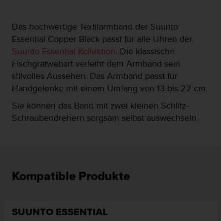
t
e
Das hochwertige Textilarmband der Suunto
m
i
Essential Copper Black passt für alle Uhren der
t
Suunto Essential Kollektion
. Die klassische
d
Fischgrätwebart verleiht dem Armband sein
e
stilvolles Aussehen. Das Armband passt für
n
W
Handgelenke mit einem Umfang von 13 bis 22 cm.
e
Sie können das Band mit zwei kleinen Schlitz-
b
C
Schraubendrehern sorgsam selbst auswechseln.
o
n
t
e
n
Kompatible Produkte
t
A
c
c
SUUNTO ESSENTIAL
e