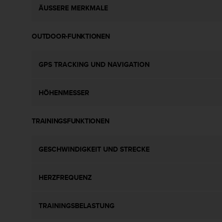
b
ÄUSSERE MERKMALE
l
e
m
OUTDOOR-FUNKTIONEN
e
m
GPS TRACKING UND NAVIGATION
i
t
d
HÖHENMESSER
e
m
Z
TRAININGSFUNKTIONEN
u
g
r
GESCHWINDIGKEIT UND STRECKE
i
f
f
HERZFREQUENZ
a
u
f
TRAININGSBELASTUNG
I