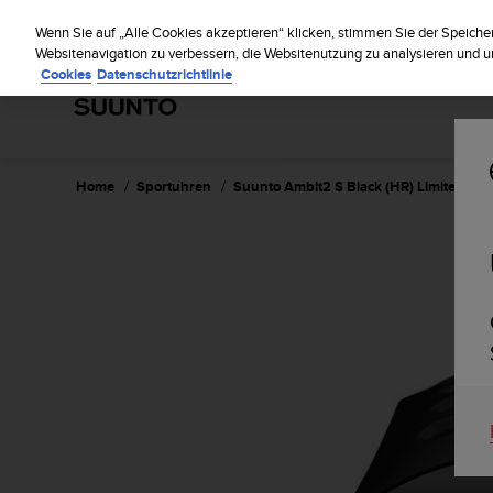
S
Regi
u
Wenn Sie auf „Alle Cookies akzeptieren“ klicken, stimmen Sie der Speiche
u
Websitenavigation zu verbessern, die Websitenutzung zu analysieren und
Cookies
Datenschutzrichtlinie
n
t
o
s
t
r
Home
Sportuhren
Suunto Ambit2 S Black (HR) Limited Edit
e
b
t
d
i
e
K
o
n
f
o
r
m