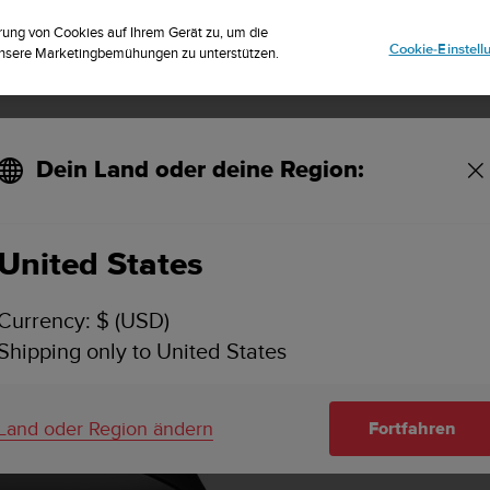
striere dich für den Newsletter und erhalte 5% Rabatt
| Kostenlose Reto
rung von Cookies auf Ihrem Gerät zu, um die
Cookie-Einstel
 unsere Marketingbemühungen zu unterstützen.
Dein Land oder deine Region:
ion
United States
Currency: $ (USD)
Shipping only to United States
Land oder Region ändern
Fortfahren