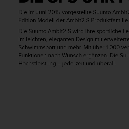
s
s
Die im Juni 2015 vorgestellte Suunto Ambit2
i
b
Edition Modell der Ambit2 S Produktfamilie
i
Die Suunto Ambit2 S wird Ihre sportliche L
l
i
im leichten, eleganten Design mit erweitert
t
Schwimmsport und mehr. Mit über 1.000 ver
y
G
Funktionen nach Wunsch ergänzen. Die Suun
u
Höchstleistung – jederzeit und überall.
i
d
e
l
i
n
e
s
(
W
C
A