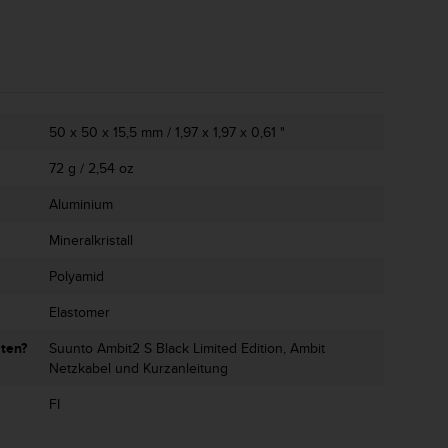
50 x 50 x 15,5 mm / 1,97 x 1,97 x 0,61 "
72 g / 2,54 oz
Aluminium
Mineralkristall
Polyamid
Elastomer
lten?
Suunto Ambit2 S Black Limited Edition, Ambit
Netzkabel und Kurzanleitung
FI