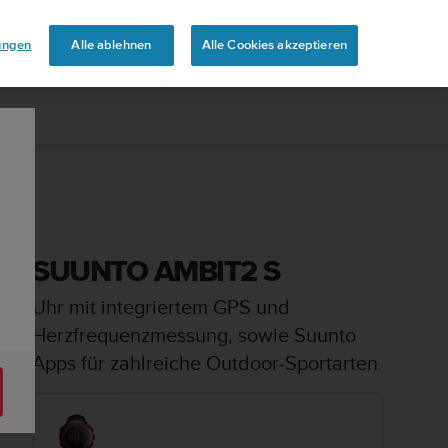
uren
lungen
Alle ablehnen
Alle Cookies akzeptieren
SUUNTO AMBIT2 S
Uhr mit integriertem GPS und
Herzfrequenzmessung, sowie Suunto
Apps für zahlreiche Outdoor-Sportarten