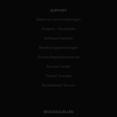
b
i
SUPPORT
t
t
Retouren und erstattungen
e
d
Support - Hauptseite
e
Software-Updates
n
K
Bedienungsanleitungen
u
n
Suunto Reparaturzentrum
d
e
Service Center
n
d
Tutorial Tuesday
i
Kontaktieren Sie uns
e
n
s
t
i
BEZUGSQUELLEN
n