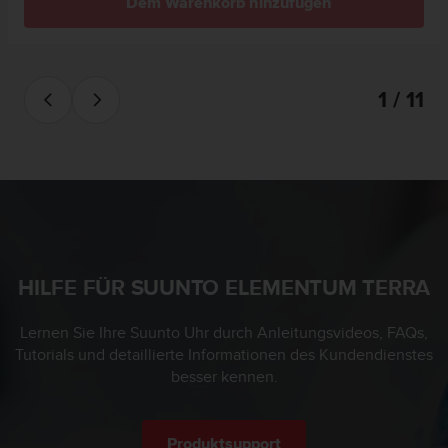
Dem Warenkorb hinzufügen
n
f
o
r
m
1 / 11
a
t
i
o
n
e
n
a
u
HILFE FÜR SUUNTO ELEMENTUM TERRA
f
d
i
Lernen Sie Ihre Suunto Uhr durch Anleitungsvideos, FAQs,
e
Tutorials und detaillierte Informationen des Kundendienstes
s
besser kennen.
e
r
W
Produktsupport
e