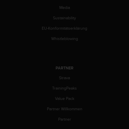
(
Media
g
e
Sustainability
b
ü
EU-Konformitätserklärung
h
r
Whistleblowing
e
n
f
r
e
PARTNER
i
Strava
)
.
TrainingPeaks
Value Pack
Partner Willkommen
Partner