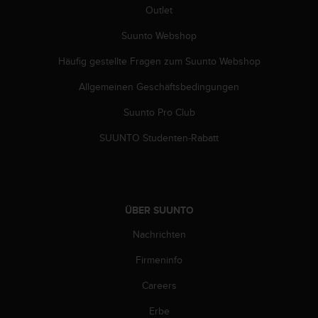
d
Outlet
e
n
Suunto Webshop
U
S
Häufig gestellte Fragen zum Suunto Webshop
A
u
Allgemeinen Geschäftsbedingungen
n
Suunto Pro Club
t
e
SUUNTO Studenten-Rabatt
r
+
1
8
5
ÜBER SUUNTO
5
2
Nachrichten
5
8
Firmeninfo
0
9
Careers
0
Erbe
0