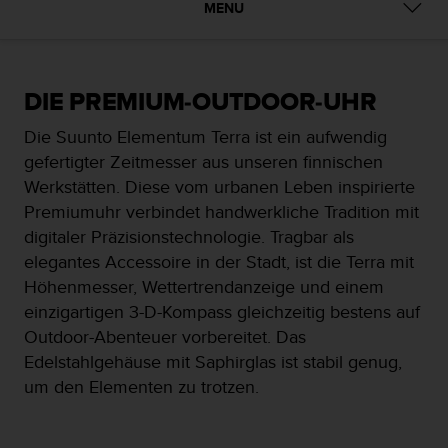
i
MENU
t
ä
t
s
DIE PREMIUM-OUTDOOR-UHR
s
t
Die Suunto Elementum Terra ist ein aufwendig
u
gefertigter Zeitmesser aus unseren finnischen
f
e
Werkstätten. Diese vom urbanen Leben inspirierte
A
Premiumuhr verbindet handwerkliche Tradition mit
A
digitaler Präzisionstechnologie. Tragbar als
d
elegantes Accessoire in der Stadt, ist die Terra mit
i
e
Höhenmesser, Wettertrendanzeige und einem
s
einzigartigen 3-D-Kompass gleichzeitig bestens auf
e
Outdoor-Abenteuer vorbereitet. Das
r
Edelstahlgehäuse mit Saphirglas ist stabil genug,
W
e
um den Elementen zu trotzen.
b
s
i