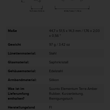
G
)
2
.
0
s
Maße
44,7 x 51,5 x 14,3 mm / 1,76 x 2,03
o
x 0,56 "
w
i
Gewicht
97 g / 3,42 oz
e
Lünettenmaterial:
Stahl
d
e
Glasmaterial:
Saphirkristall
r
E
Gehäusematerial:
Edelstahl
r
f
Armbandmaterial:
Silikon
ü
l
Was ist im
Suunto Elementum Terra Amber
l
Lieferumfang
Rubber, Kurzanleitung,
u
enthalten?
Reinigungstuch
n
Herstellungsland
FI
g