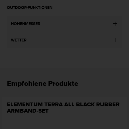
s
n
OUTDOOR-FUNKTIONEN
o
r
m
HÖHENMESSER
e
n
WETTER
a
n
.
S
o
l
l
t
Empfohlene Produkte
e
s
t
ELEMENTUM TERRA ALL BLACK RUBBER
d
u
ARMBAND-SET
P
r
o