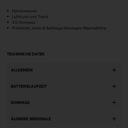
w
e
Höhenmesser
i
Luftdruck und Trend
t
3-D-Kompass
e
Protokolle: letzte 8 Aufstiege/Abstiegen Maximalhöhe
r
e
r
Z
TECHNISCHE DATEN
u
g
ä
ALLGEMEIN
n
g
l
BATTERIELAUFZEIT
i
c
h
KOMPASS
k
e
i
ÄUSSERE MERKMALE
t