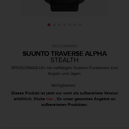
i
t
ä
t
s
s
t
u
SS022469000
f
SUUNTO TRAVERSE ALPHA
e
STEALTH
A
A
GPS/GLONASS-Uhr mit vielfältigen Outdoor-Funktionen zum
d
Angeln und Jagen.
i
e
Verfügbarkeit:
s
e
Dieses Produkt ist jetzt nur noch als aufbereitete Version
r
erhältlich. Klicke
hier
, für unser gesamtes Angebot an
W
aufbereiteten Produkten.
e
b
s
i