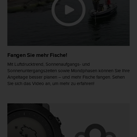
G
)
2
.
0
s
o
w
i
Fangen Sie mehr Fische!
e
Mit Luftdrucktrend, Sonnenaufgangs- und
d
Sonnenuntergangszeiten sowie Mondphasen können Sie Ihre
e
Angeltage besser planen – und mehr Fische fangen. Sehen
r
Sie sich das Video an, um mehr zu erfahren!
E
r
f
ü
l
l
u
n
g