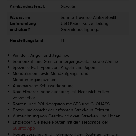
n
Armbandmaterial:
Gewebe
f
o
Was ist im
Suunto Traverse Alpha Stealth,
r
Lieferumfang
USB-Kabel, Kurzanleitung,
m
enthalten?
Garantiebedingungen
a
t
Herstellungsland
FI
i
o
Wander-, Angel- und Jagdmodi
n
Sonnenauf- und Sonnenuntergangszeiten sowie Alarme
e
Spezielle POI-Typen zum Angeln und Jagen
n
Mondphasen sowie Mondaufgangs- und
a
Monduntergangszeiten
u
Automatische Schusserkennung
f
Rote Hintergrundbeleuchtung, mit Nachtsichtbrillen
d
verwendbar
i
Routen- und POI-Navigation mit GPS und GLONASS
e
Brotkrümelansicht der erfassten Strecke in Echtzeit
s
Aufzeichnung von Geschwindigkeit, Strecken und Höhen
e
Entdecken Sie neue Routen mit den Heatmaps der
r
Suunto App
W
Routenvorschau und Höhenprofil der Route auf der Uhr
e