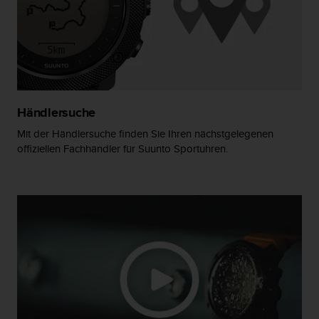
w
e
i
t
e
r
e
r
Händlersuche
Z
Mit der Händlersuche finden Sie Ihren nächstgelegenen
u
offiziellen Fachhändler für Suunto Sportuhren.
g
ä
n
g
l
i
c
h
k
e
i
t