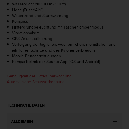
Wasserdicht bis 100 m (330 ft)
b
Höhe (FusedAlti™)
s
Wettertrend und Sturmwarnung
i
Kompass
t
Hintergrundbeleuchtung mit Taschenlampenmodus
e
Vibrationsalarm
h
GPS-Zeitaktualisierung
a
Verfolgung der täglichen, wöchentlichen, monatlichen und
b
jährlichen Schritte und des Kalorienverbrauchs
e
Mobile Benachrichtigungen
n
Kompatibel mit der Suunto App (iOS und Android)
,
k
o
Genauigkeit der Datenüberwachung
n
Automatische Schusserkennung
t
a
k
t
TECHNISCHE DATEN
i
e
r
ALLGEMEIN
e