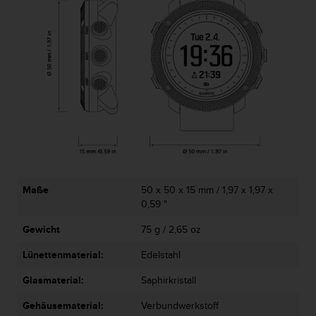
b
l
e
m
e
m
i
t
d
e
m
Z
u
Maße
50 x 50 x 15 mm / 1,97 x 1,97 x
g
0,59 "
r
i
Gewicht
75 g / 2,65 oz
f
f
Lünettenmaterial:
Edelstahl
a
u
Glasmaterial:
Saphirkristall
f
I
Gehäusematerial:
Verbundwerkstoff