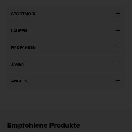
(
g
SPORTMODI
e
b
ü
LAUFEN
h
r
e
RADFAHREN
n
f
r
JAGEN
e
i
)
ANGELN
.
Empfohlene Produkte