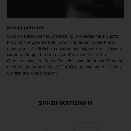
s
n
o
r
m
Streng getestet
e
n
Schon während seiner Entwicklung wird jedes neue Suunto
a
Produkt strengen Tests im Labor und außen in der Praxis
n
unterzogen. Zusätzlich zu unseren hauseigenen Tests lassen
.
wir unabhängige Labore unsere Produkte bis an ihre
S
Grenzen austesten. Sehen Sie selbst, wie die Suunto Traverse
o
nach Militärstandard (MIL-STD-810G) getestet wurde. Sehen
l
Sie sich das Video jetzt an.
l
t
e
s
t
SPEZIFIKATIONEN
d
u
P
r
o