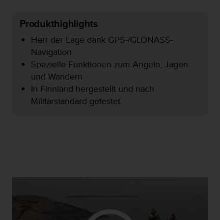
s
s
Produkthighlights
i
b
Herr der Lage dank GPS-/GLONASS-
i
Navigation
l
i
Spezielle Funktionen zum Angeln, Jagen
t
und Wandern
y
In Finnland hergestellt und nach
G
Militärstandard getestet.
u
i
d
e
l
i
n
e
s
(
W
C
A