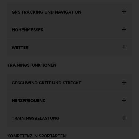
d
e
GPS TRACKING UND NAVIGATION
n
U
S
HÖHENMESSER
A
u
n
WETTER
t
e
r
TRAININGSFUNKTIONEN
+
1
8
GESCHWINDIGKEIT UND STRECKE
5
5
2
HERZFREQUENZ
5
8
TRAININGSBELASTUNG
0
9
0
KOMPETENZ IN SPORTARTEN
0