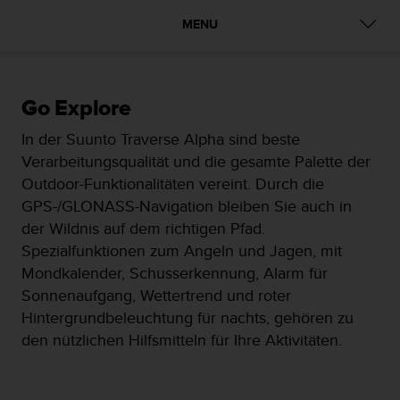
t
MENU
e
m
i
t
d
Go Explore
e
In der Suunto Traverse Alpha sind beste
n
W
Verarbeitungsqualität und die gesamte Palette der
e
Outdoor-Funktionalitäten vereint. Durch die
b
GPS-/GLONASS-Navigation bleiben Sie auch in
C
der Wildnis auf dem richtigen Pfad.
o
n
Spezialfunktionen zum Angeln und Jagen, mit
t
Mondkalender, Schusserkennung, Alarm für
e
Sonnenaufgang, Wettertrend und roter
n
Hintergrundbeleuchtung für nachts, gehören zu
t
A
den nützlichen Hilfsmitteln für Ihre Aktivitäten.
c
c
e