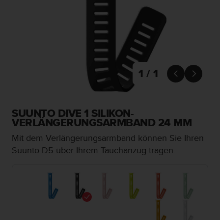
i
t
ä
t
s
s
t
u
1 / 1


f
e
A
A
SUUNTO DIVE 1 SILIKON-
d
VERLÄNGERUNGSARMBAND 24 MM
i
Mit dem Verlängerungsarmband können Sie Ihren
e
s
Suunto D5 über Ihrem Tauchanzug tragen.
e
r
W
e
b
s
i