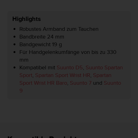
s
s
i
Highlights
b
i
Robustes Armband zum Tauchen
l
Bandbreite 24 mm
i
Bandgewicht 19 g
t
y
Für Handgelenkumfänge von bis zu 330
G
mm
u
Kompatibel mit
Suunto D5
,
Suunto Spartan
i
Sport
,
Spartan Sport Wrist HR
,
Spartan
d
e
Sport Wrist HR Baro
,
Suunto 7
und
Suunto
l
9
i
n
e
s
(
W
C
A