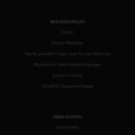
n
f
o
r
BEZUGSQUELLEN
m
a
Outlet
t
Suunto Webshop
i
o
Häufig gestellte Fragen zum Suunto Webshop
n
e
Allgemeinen Geschäftsbedingungen
n
a
Suunto Pro Club
u
f
SUUNTO Studenten-Rabatt
d
i
e
s
e
ÜBER SUUNTO
r
Nachrichten
W
e