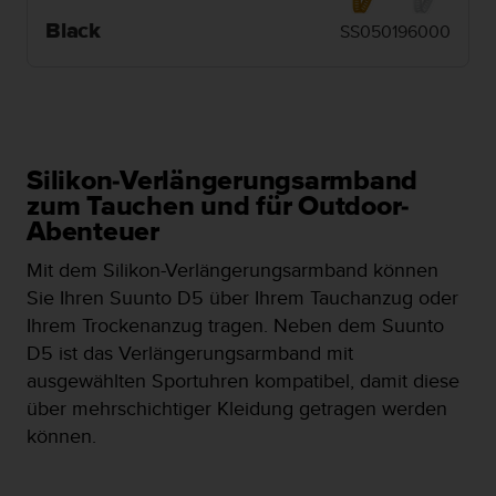
t
Black
SS050196000
e
m
i
t
d
e
n
Silikon-Verlängerungsarmband
W
zum Tauchen und für Outdoor-
e
Abenteuer
b
C
Mit dem Silikon-Verlängerungsarmband können
o
Sie Ihren Suunto D5 über Ihrem Tauchanzug oder
n
Ihrem Trockenanzug tragen. Neben dem Suunto
t
e
D5 ist das Verlängerungsarmband mit
n
ausgewählten Sportuhren kompatibel, damit diese
t
über mehrschichtiger Kleidung getragen werden
A
können.
c
c
e