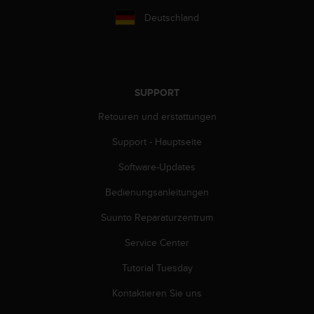
b
Deutschland
l
e
m
e
m
SUPPORT
i
t
Retouren und erstattungen
d
e
Support - Hauptseite
m
Z
Software-Updates
u
g
Bedienungsanleitungen
r
Suunto Reparaturzentrum
i
f
Service Center
f
a
Tutorial Tuesday
u
f
Kontaktieren Sie uns
I