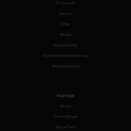
Firmeninfo
b
s
Careers
i
t
Erbe
e
h
Media
a
Sustainability
b
e
EU-Konformitätserklärung
n
,
Whistleblowing
k
o
n
t
a
PARTNER
k
t
Strava
i
e
TrainingPeaks
r
Value Pack
e