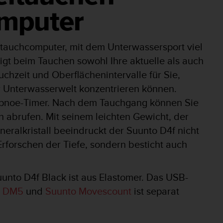
omputer
reitauchcomputer, mit dem Unterwassersport viel
gt beim Tauchen sowohl Ihre aktuelle als auch
uchzeit und Oberflächenintervalle für Sie,
r Unterwasserwelt konzentrieren können.
Apnoe-Timer. Nach dem Tauchgang können Sie
h abrufen. Mit seinem leichten Gewicht, der
eralkristall beeindruckt der Suunto D4f nicht
rforschen der Tiefe, sondern besticht auch
to D4f Black ist aus Elastomer. Das USB-
f
DM5
und
Suunto Movescount
ist separat