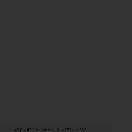
48,6 x 43,8 x 16 mm / 1,91 x 1,72 x 0,63 "