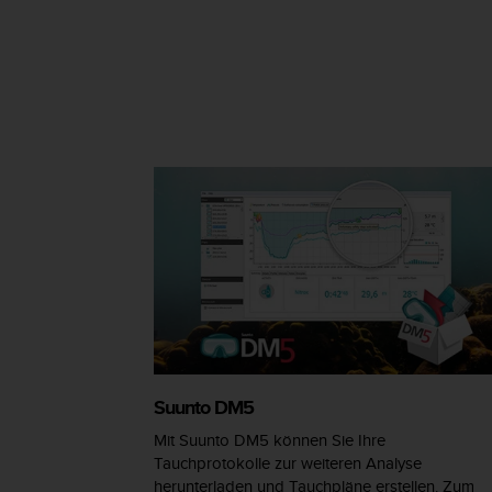
G
)
2
.
0
s
o
w
i
e
d
e
r
E
r
f
ü
l
Suunto DM5
l
u
Mit Suunto DM5 können Sie Ihre
n
Tauchprotokolle zur weiteren Analyse
g
herunterladen und Tauchpläne erstellen. Zum