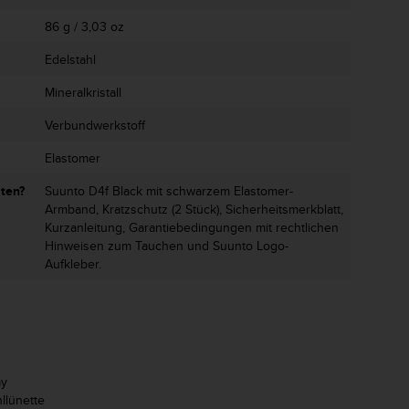
86 g / 3,03 oz
Edelstahl
Mineralkristall
Verbundwerkstoff
Elastomer
lten?
Suunto D4f Black mit schwarzem Elastomer-
Armband, Kratzschutz (2 Stück), Sicherheitsmerkblatt,
Kurzanleitung, Garantiebedingungen mit rechtlichen
Hinweisen zum Tauchen und Suunto Logo-
Aufkleber.
ay
hllünette