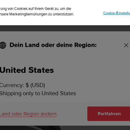
striere dich für den Newsletter und erhalte 5% Rabatt
| Kostenlose Reto
rung von Cookies auf Ihrem Gerät zu, um die
Cookie-Einstel
 unsere Marketingbemühungen zu unterstützen.
Dein Land oder deine Region:
United States
Currency: $ (USD)
Shipping only to United States
Land oder Region ändern
Fortfahren