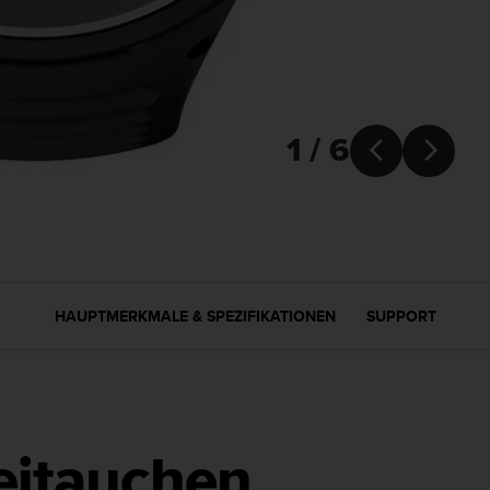
1 / 6


HAUPTMERKMALE & SPEZIFIKATIONEN
SUPPORT
eitauchen