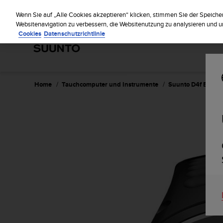
S
Regi
u
Wenn Sie auf „Alle Cookies akzeptieren“ klicken, stimmen Sie der Speiche
u
Websitenavigation zu verbessern, die Websitenutzung zu analysieren und
Cookies
Datenschutzrichtlinie
n
t
o
s
t
r
Home
Tauchcomputer und Instrumente
Suunto D4f Black
e
b
t
d
i
e
K
o
n
f
o
r
m