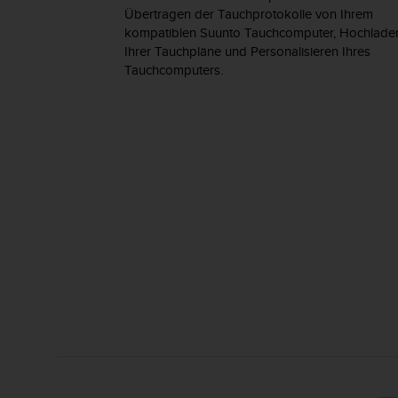
w
Übertragen der Tauchprotokolle von Ihrem
e
kompatiblen Suunto Tauchcomputer, Hochlade
i
Ihrer Tauchpläne und Personalisieren Ihres
t
Tauchcomputers.
e
r
e
r
Z
u
g
ä
n
g
l
i
c
h
k
e
i
t