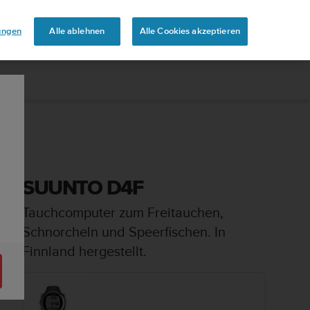
uren
lungen
Alle ablehnen
Alle Cookies akzeptieren
SUUNTO D4F
Tauchcomputer zum Freitauchen,
Schnorcheln und Speerfischen. In
Finnland hergestellt.