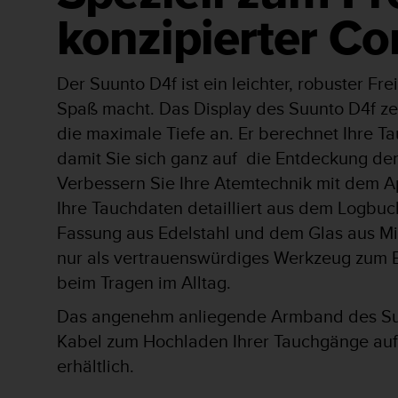
s
konzipierter C
s
i
b
i
Der Suunto D4f ist ein leichter, robuster F
l
Spaß macht. Das Display des Suunto D4f zei
i
t
die maximale Tiefe an. Er berechnet Ihre Ta
y
damit Sie sich ganz auf die Entdeckung de
G
Verbessern Sie Ihre Atemtechnik mit dem 
u
i
Ihre Tauchdaten detailliert aus dem Logbuc
d
Fassung aus Edelstahl und dem Glas aus Min
e
l
nur als vertrauenswürdiges Werkzeug zum E
i
beim Tragen im Alltag.
n
e
Das angenehm anliegende Armband des Suun
s
Kabel zum Hochladen Ihrer Tauchgänge au
(
W
erhältlich.
C
A