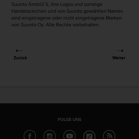
i
Suunto Ambit2 S
, ihre Logos und sonstige
t
Handelszeichen und von Suunto gewählten Namen
ä
sind eingetragene oder nicht eingetragene Marken
t
von Suunto Oy. Alle Rechte vorbehalten.
s
s
t
u
f
e
Zurück
Weiter
A
A
d
i
e
s
e
r
W
e
FOLGE UNS
b
s
i