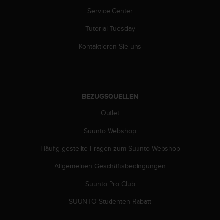
s
Service Center
s
i
Tutorial Tuesday
b
i
Kontaktieren Sie uns
l
i
t
y
G
BEZUGSQUELLEN
u
i
Outlet
d
e
Suunto Webshop
l
Häufig gestellte Fragen zum Suunto Webshop
i
n
Allgemeinen Geschäftsbedingungen
e
s
Suunto Pro Club
(
W
SUUNTO Studenten-Rabatt
C
A