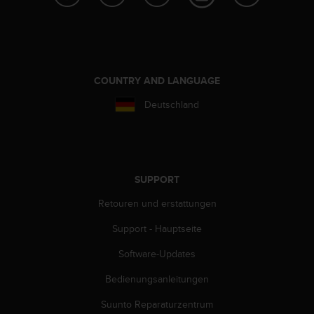
t
e
m
i
t
d
COUNTRY AND LANGUAGE
e
Deutschland
n
W
e
b
C
o
SUPPORT
n
Retouren und erstattungen
t
e
Support - Hauptseite
n
t
Software-Updates
A
c
Bedienungsanleitungen
c
e
Suunto Reparaturzentrum