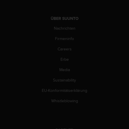
G
)
2
ÜBER SUUNTO
.
0
Nachrichten
s
Firmeninfo
o
w
Careers
i
e
Erbe
d
e
Media
r
E
Sustainability
r
EU-Konformitätserklärung
f
ü
Whistleblowing
l
l
u
n
g