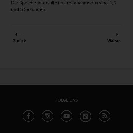
Die Speicherintervalle im Freitauchmodus sind: 1, 2
t
und 5 Sekunden.
e
m
i
t
d
e
Zurück
Weiter
n
W
e
b
C
o
n
t
e
n
FOLGE UNS
t
A
c
c
e