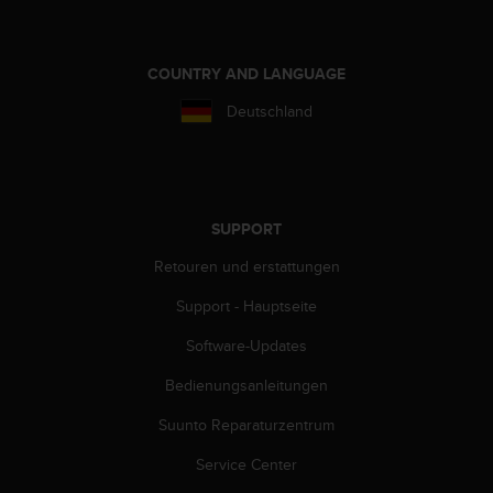
s
s
i
b
COUNTRY AND LANGUAGE
i
Deutschland
l
i
t
y
G
u
SUPPORT
i
Retouren und erstattungen
d
e
Support - Hauptseite
l
i
Software-Updates
n
e
Bedienungsanleitungen
s
(
Suunto Reparaturzentrum
W
Service Center
C
A