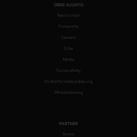
w
ÜBER SUUNTO
e
i
Nachrichten
t
Firmeninfo
e
r
Careers
e
r
Erbe
Z
u
Media
g
ä
Sustainability
n
EU-Konformitätserklärung
g
l
Whistleblowing
i
c
h
k
e
PARTNER
i
t
Strava