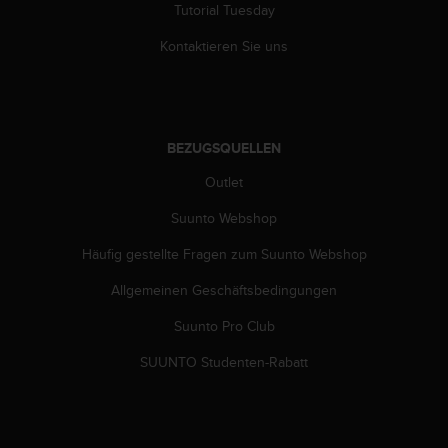
Tutorial Tuesday
G
)
Kontaktieren Sie uns
2
.
0
s
o
BEZUGSQUELLEN
w
i
Outlet
e
d
Suunto Webshop
e
Häufig gestellte Fragen zum Suunto Webshop
r
E
Allgemeinen Geschäftsbedingungen
r
f
Suunto Pro Club
ü
l
SUUNTO Studenten-Rabatt
l
u
n
g