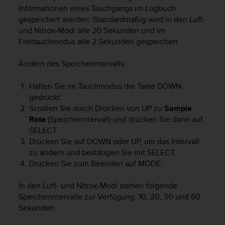
i
Informationen eines Tauchgangs im Logbuch
t
gespeichert werden. Standardmäßig wird in den Luft-
ä
und Nitrox-Modi alle 20 Sekunden und im
t
Freitauchmodus alle 2 Sekunden gespeichert.
s
s
t
Ändern des Speicherintervalls:
u
f
Halten Sie im Tauchmodus die Taste
DOWN
e
gedrückt.
A
Scrollen Sie durch Drücken von
UP
zu
Sample
A
Rate
(Speicherintervall) und drücken Sie dann auf
d
SELECT
.
i
Drücken Sie auf
DOWN
oder
UP
, um das Intervall
e
s
zu ändern und bestätigen Sie mit
SELECT
.
e
Drücken Sie zum Beenden auf
MODE
.
r
W
In den Luft- und Nitrox-Modi stehen folgende
e
Speicherintervalle zur Verfügung: 10, 20, 30 und 60
b
Sekunden.
s
i