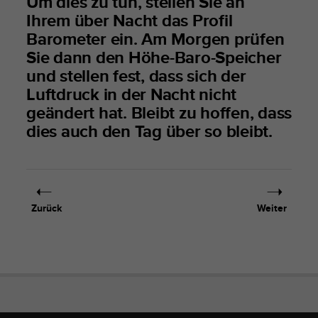
Um dies zu tun, stellen Sie an
t
Ihrem über Nacht das Profil
e
Barometer ein. Am Morgen prüfen
m
Sie dann den Höhe-Baro-Speicher
i
t
und stellen fest, dass sich der
d
Luftdruck in der Nacht nicht
e
geändert hat. Bleibt zu hoffen, dass
n
W
dies auch den Tag über so bleibt.
e
b
C
o
n
Zurück
Weiter
t
e
n
t
A
c
c
e