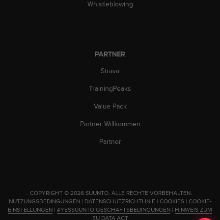
s
Whistleblowing
n
o
r
m
e
PARTNER
n
a
Strava
n
TrainingPeaks
.
S
Value Pack
o
l
Partner Willkommen
l
t
Partner
e
s
t
d
u
.
COPYRIGHT © 2026 SUUNTO.
ALLE RECHTE VORBEHALTEN.
P
NUTZUNGSBEDINGUNGEN
|
DATENSCHUTZRICHTLINIE
|
COOKIES
|
COOKIE-
r
EINSTELLUNGEN
|
#YESSUUNTO GESCHÄFTSBEDINGUNGEN
|
HINWEIS ZUM
o
EU DATA ACT