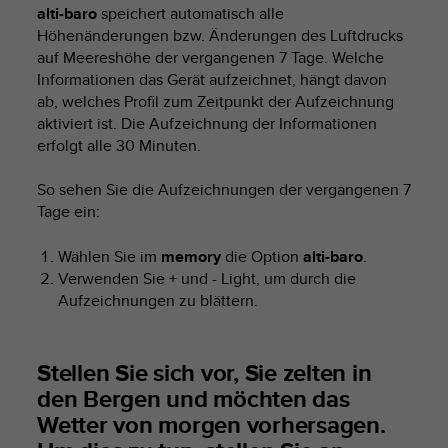
i
alti-baro
speichert automatisch alle
t
Höhenänderungen bzw. Änderungen des Luftdrucks
ä
auf Meereshöhe der vergangenen 7 Tage. Welche
t
Informationen das Gerät aufzeichnet, hängt davon
s
ab, welches Profil zum Zeitpunkt der Aufzeichnung
s
t
aktiviert ist. Die Aufzeichnung der Informationen
u
erfolgt alle 30 Minuten.
f
e
So sehen Sie die Aufzeichnungen der vergangenen 7
A
Tage ein:
A
d
Wählen Sie im
memory
die Option
alti-baro
.
i
Verwenden Sie
+
und
- Light
, um durch die
e
Aufzeichnungen zu blättern.
s
e
r
W
Stellen Sie sich vor, Sie zelten in
e
den Bergen und möchten das
b
Wetter von morgen vorhersagen.
s
i