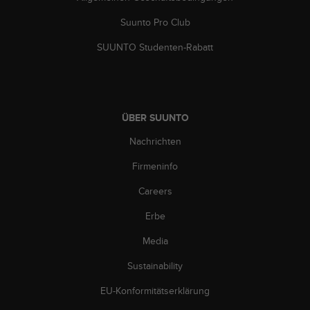
w
e
Suunto Pro Club
i
SUUNTO Studenten-Rabatt
t
e
r
e
r
Z
ÜBER SUUNTO
u
Nachrichten
g
ä
Firmeninfo
n
g
Careers
l
i
Erbe
c
Media
h
k
Sustainability
e
i
EU-Konformitätserklärung
t