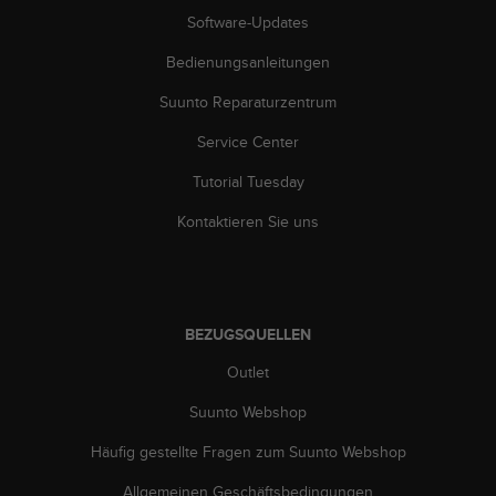
G
Software-Updates
)
Bedienungsanleitungen
2
.
Suunto Reparaturzentrum
0
s
Service Center
o
w
Tutorial Tuesday
i
e
Kontaktieren Sie uns
d
e
r
E
r
BEZUGSQUELLEN
f
Outlet
ü
l
Suunto Webshop
l
u
Häufig gestellte Fragen zum Suunto Webshop
n
g
Allgemeinen Geschäftsbedingungen