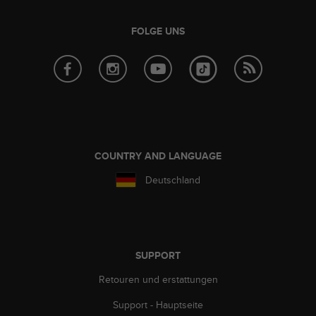
s
s
FOLGE UNS
i
b
i
l
i
t
y
G
u
COUNTRY AND LANGUAGE
i
d
Deutschland
e
l
i
n
e
SUPPORT
s
(
Retouren und erstattungen
W
C
Support - Hauptseite
A