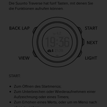
i
Die
Suunto Traverse
hat fünf Tasten, mit denen Sie
t
die Funktionen aufrufen können.
ä
t
s
s
t
u
f
e
A
A
d
i
e
s
START
:
e
r
Zum Öffnen des Startmenüs;
W
e
Zum Unterbrechen oder Wiederaufnehmen einer
b
Aufzeichnung oder eines Timers;
s
Zum Erhöhen eines Werts, oder um im Menü nach
i