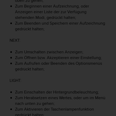
oben zu gehen;
t
Zum Beginnen einer Aufzeichnung, oder
e
Anzeigen einer Liste der zur Verfügung
m
stehenden Modi, gedrückt halten;
i
Zum Beenden und Speichern einer Aufzeichnung
t
gedrückt halten;
d
e
n
NEXT
:
W
e
Zum Umschalten zwischen Anzeigen;
b
Zum Öffnen bzw. Akzeptieren einer Einstellung;
C
Zum Aufrufen oder Beenden des Optionsmenüs
o
gedrückt halten;
n
t
LIGHT
:
e
n
t
Zum Einschalten der Hintergrundbeleuchtung;
A
Zum Herabsetzen eines Wertes, oder um im Menü
c
nach unten zu gehen;
c
Zum Aktivieren der Taschenlampenfunktion
e
gedrückt halten;