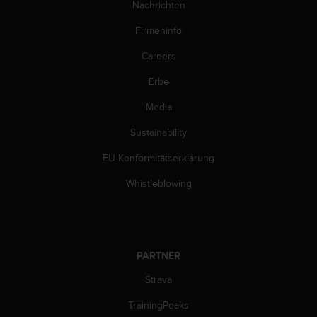
Nachrichten
b
l
Firmeninfo
e
m
Careers
e
m
Erbe
i
Media
t
d
Sustainability
e
m
EU-Konformitätserklärung
Z
u
Whistleblowing
g
r
i
f
f
PARTNER
a
u
Strava
f
TrainingPeaks
I