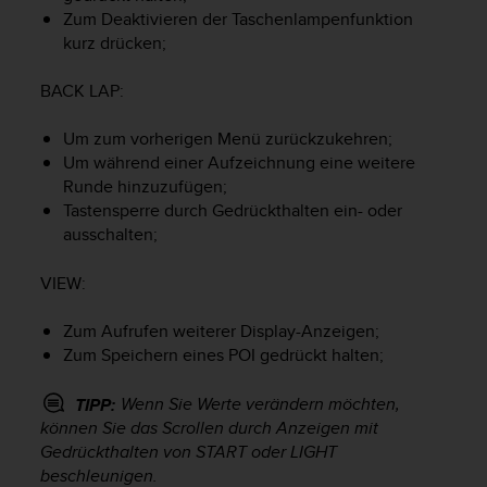
s
Zum Deaktivieren der Taschenlampenfunktion
s
kurz drücken;
i
b
BACK LAP
:
i
l
i
Um zum vorherigen Menü zurückzukehren;
t
Um während einer Aufzeichnung eine weitere
y
Runde hinzuzufügen;
G
Tastensperre durch Gedrückthalten ein- oder
u
ausschalten;
i
d
VIEW
:
e
l
Zum Aufrufen weiterer Display-Anzeigen;
i
n
Zum Speichern eines POI gedrückt halten;
e
s
Wenn Sie Werte verändern möchten,
TIPP:
(
können Sie das Scrollen durch Anzeigen mit
W
Gedrückthalten von
START
oder
LIGHT
C
beschleunigen.
A