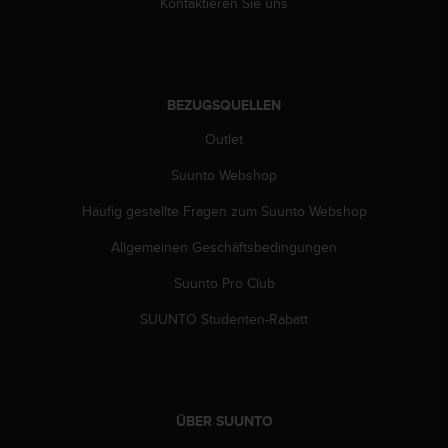
s
Kontaktieren Sie uns
n
o
r
m
e
BEZUGSQUELLEN
n
Outlet
a
n
Suunto Webshop
.
S
Häufig gestellte Fragen zum Suunto Webshop
o
l
Allgemeinen Geschäftsbedingungen
l
t
Suunto Pro Club
e
SUUNTO Studenten-Rabatt
s
t
d
u
P
r
ÜBER SUUNTO
o