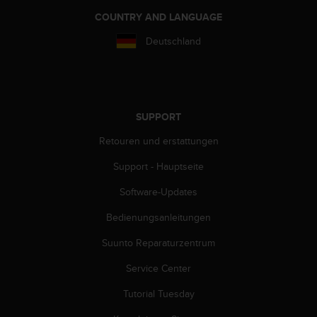
w
COUNTRY AND LANGUAGE
e
i
Deutschland
t
e
r
e
r
SUPPORT
Z
u
Retouren und erstattungen
g
ä
Support - Hauptseite
n
g
Software-Updates
l
Bedienungsanleitungen
i
c
Suunto Reparaturzentrum
h
k
Service Center
e
i
Tutorial Tuesday
t