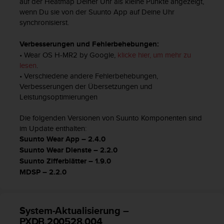
auf der Heatmap Deiner Uhr als kleine Punkte angezeigt,
b
wenn Du sie von der Suunto App auf Deine Uhr
s
synchronisierst.
i
t
Verbesserungen und Fehlerbehebungen:
e
• Wear OS H-MR2 by Google,
klicke hier, um mehr zu
h
lesen
.
a
• Verschiedene andere Fehlerbehebungen,
b
Verbesserungen der Übersetzungen und
e
Leistungsoptimierungen
n
,
Die folgenden Versionen von Suunto Komponenten sind
k
im Update enthalten:
o
n
Suunto Wear App – 2.4.0
t
Suunto Wear Dienste – 2.2.0
a
Suunto Zifferblätter – 1.9.0
k
MDSP – 2.2.0
t
i
e
System-Aktualisierung –
r
e
PXDB.200528.004