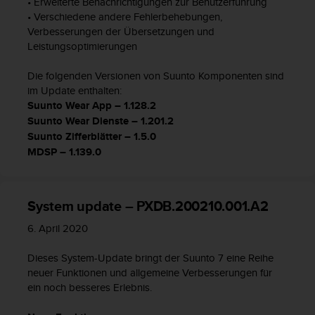
d
• Erweiterte Benachrichtigungen zur Benutzerführung
e
• Verschiedene andere Fehlerbehebungen,
n
Verbesserungen der Übersetzungen und
U
Leistungsoptimierungen
S
A
Die folgenden Versionen von Suunto Komponenten sind
u
im Update enthalten:
n
Suunto Wear App – 1.128.2
t
Suunto Wear Dienste – 1.201.2
e
Suunto Zifferblätter – 1.5.0
r
MDSP – 1.139.0
+
1
8
5
System update – PXDB.200210.001.A2
5
2
6. April 2020
5
8
Dieses System-Update bringt der Suunto 7 eine Reihe
0
neuer Funktionen und allgemeine Verbesserungen für
9
ein noch besseres Erlebnis.
0
0