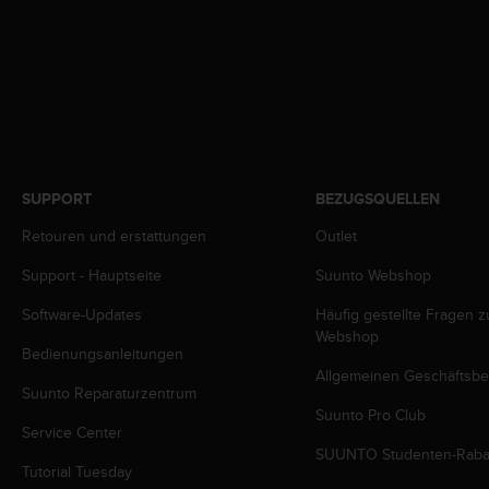
t
e
m
i
t
d
e
n
W
SUPPORT
BEZUGSQUELLEN
e
b
Retouren und erstattungen
Outlet
C
Support - Hauptseite
Suunto Webshop
o
n
Software-Updates
Häufig gestellte Fragen 
t
Webshop
e
Bedienungsanleitungen
n
Allgemeinen Geschäftsb
t
Suunto Reparaturzentrum
A
Suunto Pro Club
c
Service Center
c
SUUNTO Studenten-Raba
Tutorial Tuesday
e