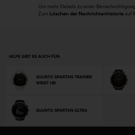
i
Um mehr Details zu einer Benachrichtigung 
t
ä
Zum
Löschen der Nachrichtenhistorie
auf 
t
s
s
t
u
f
e
HILFE GIBT ES AUCH FÜR:
A
A
d
SUUNTO SPARTAN TRAINER
i
WRIST HR
e
s
e
r
W
SUUNTO SPARTAN ULTRA
e
b
s
i