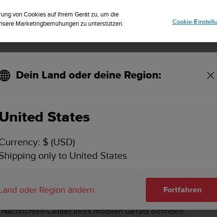
striere dich für den Newsletter und erhalte 5% Rabatt
| Kostenlose Reto
rung von Cookies auf Ihrem Gerät zu, um die
Cookie-Einstel
 unsere Marketingbemühungen zu unterstützen.
Dein Land oder deine Region:
gungen meines mobilen Geräts anzeigen lassen und verwalten?
United States
ENACHRICHTIGUNGEN MEINES MOBILEN GERÄTS
Currency: $ (USD)
Shipping only to United States
oder drücken Sie die Mitteltaste.
Land oder Region ändern
Fortfahren
h Wischen nach oben oder Drücken der rechten unteren Taste
m Nachrichten-Center Ihres mobilen Geräts befinden.