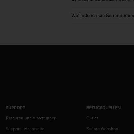
i
t
ä
Wo finde ich die Seriennumm
t
s
s
t
u
f
e
A
A
d
i
e
s
e
r
SUPPORT
BEZUGSQUELLEN
W
e
Retouren und erstattungen
Outlet
b
s
Support - Hauptseite
Suunto Webshop
i