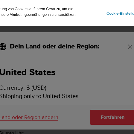
striere dich für den Newsletter und erhalte 5% Rabatt
| Kostenlose Reto
rung von Cookies auf Ihrem Gerät zu, um die
Cookie-Einstel
 unsere Marketingbemühungen zu unterstützen.
Dein Land oder deine Region:
United States
SUUNTO AMBIT2 S
Currency: $ (USD)
Shipping only to United States
tworten auf häufig gestellte Fragen.
 deiner Suunto Uhr
Land oder Region ändern
Fortfahren
 Suunto Uhr: