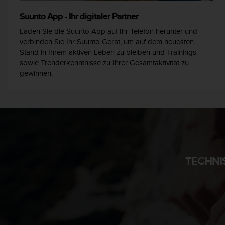
s
s
Suunto App - Ihr digitaler Partner
i
Laden Sie die Suunto App auf Ihr Telefon herunter und
b
verbinden Sie Ihr Suunto Gerät, um auf dem neuesten
i
Stand in Ihrem aktiven Leben zu bleiben und Trainings-
l
sowie Trenderkenntnisse zu Ihrer Gesamtaktivität zu
i
gewinnen.
t
y
G
u
i
d
e
l
i
TECHNI
n
e
s
(
W
C
A