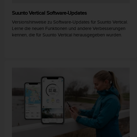
t
e
Suunto Vertical Software-Updates
m
Versionshinweise zu Software-Updates für Suunto Vertical.
i
Lerne die neuen Funktionen und andere Verbesserungen
t
kennen, die für Suunto Vertical herausgegeben wurden.
d
e
n
W
e
b
C
o
n
t
e
n
t
A
c
c
e