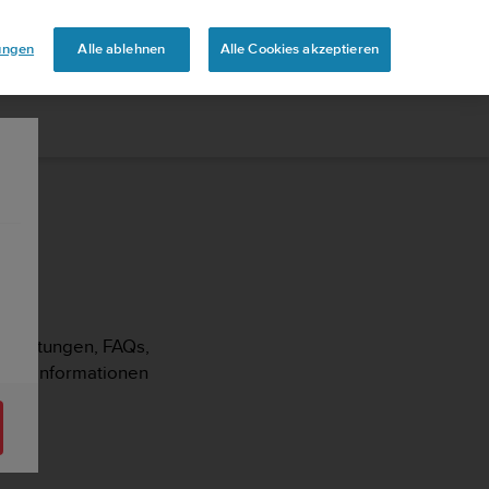
uren
lungen
Alle ablehnen
Alle Cookies akzeptieren
Anleitungen, FAQs,
pport-Informationen