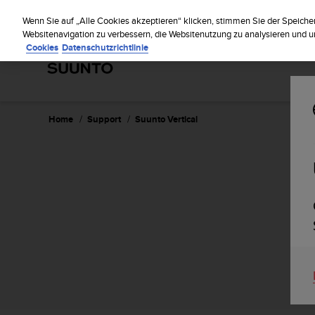
S
Regi
u
Wenn Sie auf „Alle Cookies akzeptieren“ klicken, stimmen Sie der Speiche
u
Websitenavigation zu verbessern, die Websitenutzung zu analysieren und
Cookies
Datenschutzrichtlinie
n
t
o
s
t
r
Home
Support
Suunto Vertical
e
b
t
d
i
e
K
o
n
f
o
r
m