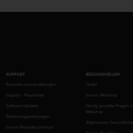
s
n
o
r
m
e
n
a
n
.
S
o
l
SUPPORT
BEZUGSQUELLEN
l
t
Retouren und erstattungen
Outlet
e
Support - Hauptseite
Suunto Webshop
s
t
Software-Updates
Häufig gestellte Fragen 
d
Webshop
u
Bedienungsanleitungen
P
Allgemeinen Geschäftsb
r
Suunto Reparaturzentrum
o
Suunto Pro Club