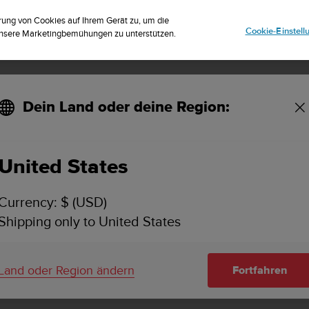
striere dich für den Newsletter und erhalte 5% Rabatt
| Kostenlose Reto
rung von Cookies auf Ihrem Gerät zu, um die
Cookie-Einstel
 unsere Marketingbemühungen zu unterstützen.
Dein Land oder deine Region:
United States
SUUNTO VERTICAL
SUPPORT
Currency: $ (USD)
Finde Benutzerhandbücher, Video-
Shipping only to United States
Tutorial-Artikel und detaillierte Su
für Suunto Vertical.
Land oder Region ändern
Fortfahren