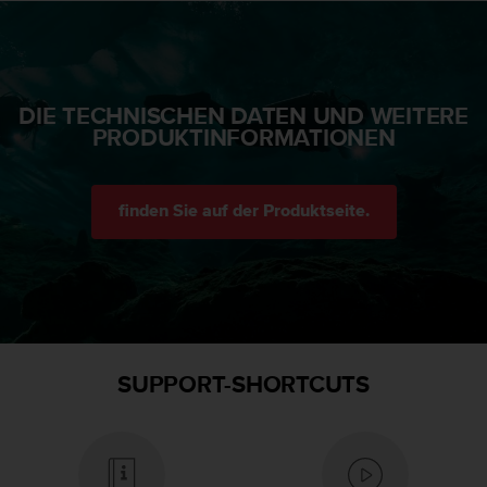
s
s
i
b
i
DIE TECHNISCHEN DATEN UND WEITERE
l
PRODUKTINFORMATIONEN
i
t
y
G
finden Sie auf der Produktseite.
u
i
d
e
l
i
n
e
SUPPORT-SHORTCUTS
s
(
W
C
A