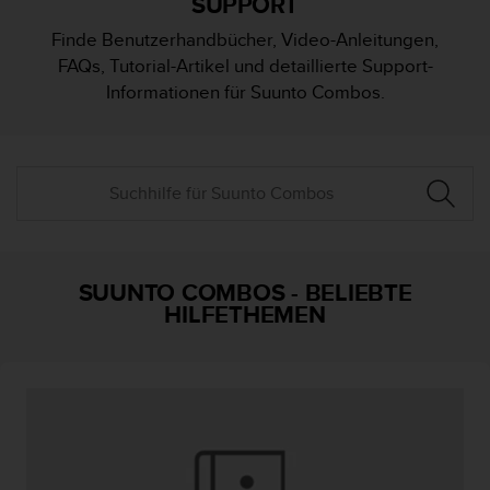
SUPPORT
i
t
Finde Benutzerhandbücher, Video-Anleitungen,
ä
FAQs, Tutorial-Artikel und detaillierte Support-
t
s
Informationen für Suunto Combos.
s
t
u
f
e
A
A
d
i
SUUNTO COMBOS
-
BELIEBTE
e
HILFETHEMEN
s
e
r
W
e
b
s
i