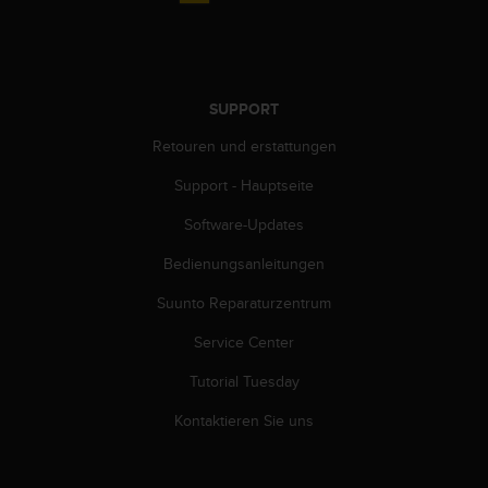
b
l
e
m
e
SUPPORT
m
i
Retouren und erstattungen
t
Support - Hauptseite
d
e
Software-Updates
m
Z
Bedienungsanleitungen
u
g
Suunto Reparaturzentrum
r
i
Service Center
f
Tutorial Tuesday
f
a
Kontaktieren Sie uns
u
f
I