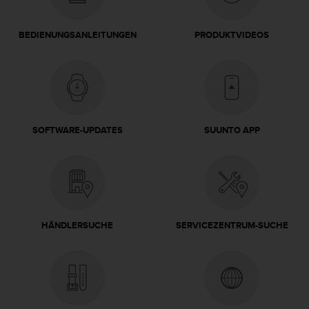
G
)
BEDIENUNGSANLEITUNGEN
PRODUKTVIDEOS
2
.
0
s
o
w
i
SOFTWARE-UPDATES
SUUNTO APP
e
d
e
r
E
r
f
HÄNDLERSUCHE
SERVICEZENTRUM-SUCHE
ü
l
l
u
n
g