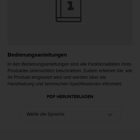
t
e
m
i
t
d
e
n
Bedienungsanleitungen
W
e
In den Bedienungsanleitungen sind alle Funktionalitäten Ihres
b
Produktes übersichtlich beschrieben. Zudem erfahren Sie, wie
C
Ihr Produkt eingesetzt wird und werden über die
o
Handhabung und technischen Spezifikationen informiert.
n
t
PDF HERUNTERLADEN
e
n
t
A
c
c
e