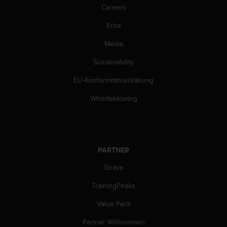
Careers
b
s
Erbe
i
t
Media
e
h
Sustainability
a
b
EU-Konformitätserklärung
e
Whistleblowing
n
,
k
o
n
PARTNER
t
a
Strava
k
t
TrainingPeaks
i
e
Value Pack
r
e
Partner Willkommen