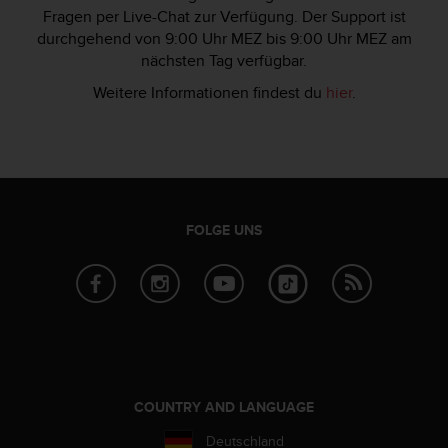
s
Fragen per Live-Chat zur Verfügung. Der Support ist
n
durchgehend von 9:00 Uhr MEZ bis 9:00 Uhr MEZ am
o
nächsten Tag verfügbar.
r
m
Weitere Informationen findest du
hier
.
e
n
a
n
.
S
o
FOLGE UNS
l
l
t
e
s
t
d
u
P
COUNTRY AND LANGUAGE
r
o
Deutschland