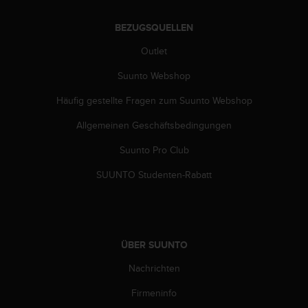
n
f
BEZUGSQUELLEN
o
r
Outlet
m
a
Suunto Webshop
t
i
Häufig gestellte Fragen zum Suunto Webshop
o
Allgemeinen Geschäftsbedingungen
n
e
Suunto Pro Club
n
a
SUUNTO Studenten-Rabatt
u
f
d
i
e
ÜBER SUUNTO
s
e
Nachrichten
r
W
Firmeninfo
e