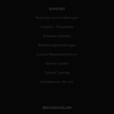
b
SUPPORT
s
i
Retouren und erstattungen
t
e
Support - Hauptseite
h
a
Software-Updates
b
Bedienungsanleitungen
e
n
Suunto Reparaturzentrum
,
k
Service Center
o
n
Tutorial Tuesday
t
a
Kontaktieren Sie uns
k
t
i
e
r
BEZUGSQUELLEN
e