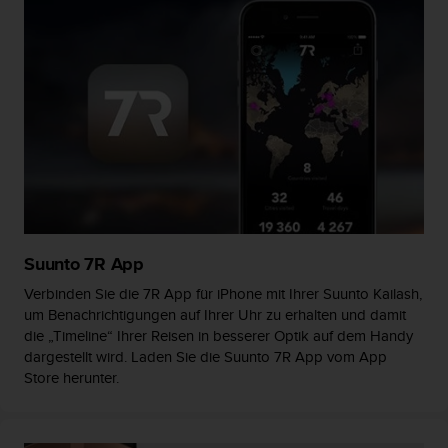
s
s
i
b
i
l
i
t
y
G
u
i
d
Suunto 7R App
e
l
Verbinden Sie die 7R App für iPhone mit Ihrer Suunto Kailash,
i
um Benachrichtigungen auf Ihrer Uhr zu erhalten und damit
n
die „Timeline“ Ihrer Reisen in besserer Optik auf dem Handy
e
dargestellt wird. Laden Sie die Suunto 7R App vom App
s
Store herunter.
(
W
C
A