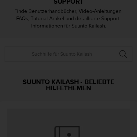
SUPPORT
i
t
Finde Benutzerhandbücher, Video-Anleitungen,
ä
FAQs, Tutorial-Artikel und detaillierte Support-
t
s
Informationen für Suunto Kailash.
s
t
u
f
e
A
A
d
i
SUUNTO KAILASH
-
BELIEBTE
e
HILFETHEMEN
s
e
r
W
e
b
s
i