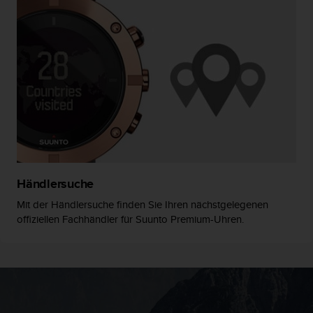
G
)
2
.
0
s
o
w
i
e
d
e
r
Händlersuche
E
Mit der Händlersuche finden Sie Ihren nächstgelegenen
r
offiziellen Fachhändler für Suunto Premium-Uhren.
f
ü
l
l
u
n
g