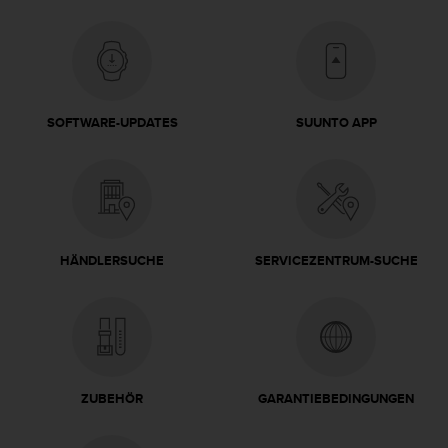
s
n
o
r
m
e
n
SOFTWARE-UPDATES
SUUNTO APP
a
n
.
S
o
l
l
HÄNDLERSUCHE
SERVICEZENTRUM-SUCHE
t
e
s
t
d
u
ZUBEHÖR
GARANTIEBEDINGUNGEN
P
r
o