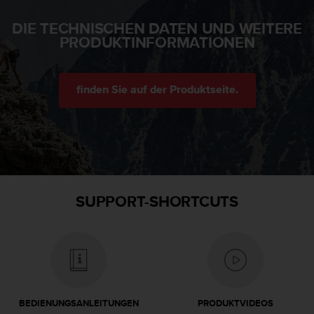
w
e
DIE TECHNISCHEN DATEN UND WEITERE
i
PRODUKTINFORMATIONEN
t
e
r
finden Sie auf der Produktseite.
e
r
Z
u
g
ä
n
g
SUPPORT-SHORTCUTS
l
i
c
h
k
e
i
t
BEDIENUNGSANLEITUNGEN
PRODUKTVIDEOS