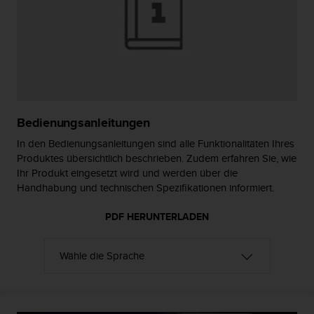
t
e
m
i
t
d
e
n
Bedienungsanleitungen
W
e
In den Bedienungsanleitungen sind alle Funktionalitäten Ihres
b
Produktes übersichtlich beschrieben. Zudem erfahren Sie, wie
C
Ihr Produkt eingesetzt wird und werden über die
o
Handhabung und technischen Spezifikationen informiert.
n
t
PDF HERUNTERLADEN
e
n
t
A
c
c
e