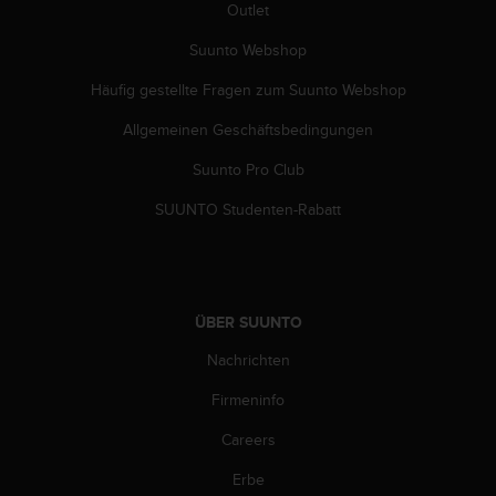
Outlet
b
i
Suunto Webshop
t
t
Häufig gestellte Fragen zum Suunto Webshop
e
d
Allgemeinen Geschäftsbedingungen
e
n
Suunto Pro Club
K
SUUNTO Studenten-Rabatt
u
n
d
e
n
d
ÜBER SUUNTO
i
Nachrichten
e
n
Firmeninfo
s
t
Careers
i
n
Erbe