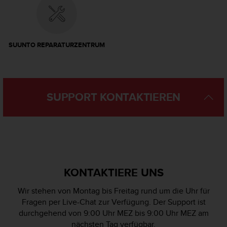
b
l
e
m
SUUNTO REPARATURZENTRUM
e
m
i
t
d
SUPPORT KONTAKTIEREN
e
m
Z
u
g
r
i
f
KONTAKTIERE UNS
f
a
Wir stehen von Montag bis Freitag rund um die Uhr für
u
Fragen per Live-Chat zur Verfügung. Der Support ist
f
durchgehend von 9:00 Uhr MEZ bis 9:00 Uhr MEZ am
I
nächsten Tag verfügbar.