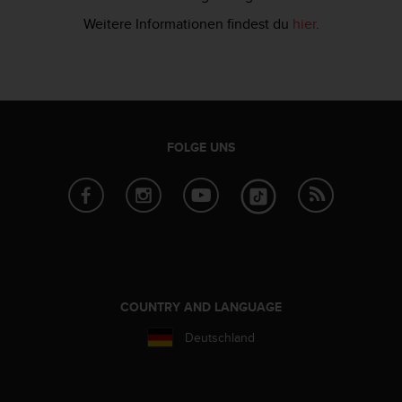
n
f
Weitere Informationen findest du
hier
.
o
r
m
a
t
i
FOLGE UNS
o
n
e
n
a
u
f
d
i
COUNTRY AND LANGUAGE
e
s
Deutschland
e
r
W
e