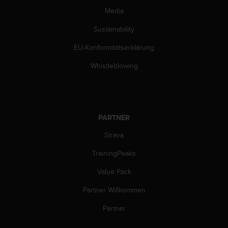
d
Media
e
n
Sustainability
U
S
EU-Konformitätserklärung
A
u
Whistleblowing
n
t
e
r
+
PARTNER
1
8
Strava
5
TrainingPeaks
5
2
Value Pack
5
8
Partner Willkommen
0
9
Partner
0
0