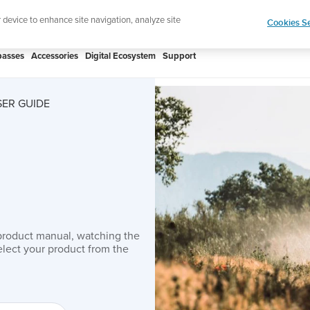
n up for the newsletter and get 5% off
| Free returns
r device to enhance site navigation, analyze site
Cookies Se
asses
Accessories
Digital Ecosystem
Support
ER GUIDE
product manual, watching the
lect your product from the