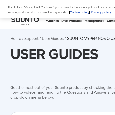
Skip
Sig
By clicking “Accept All Cookies”, you agree to the storing of cookies on you
to
usage, and assist in our marketing efforts.
Cookie policy
Privacy policy
content
SUUNTO
Watches
Dive Products
Headphones
Comp
APAC
Home
Support
User Guides
SUUNTO VYPER NOVO US
USER GUIDES
Get the most out of your Suunto product by checking the 
how-to videos, and reading the Questions and Answers. Se
drop-down menu below.