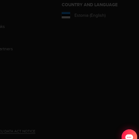
S
COUNTRY AND LANGUAGE
Estonia (English)
aks
artners
EU DATA ACT NOTICE