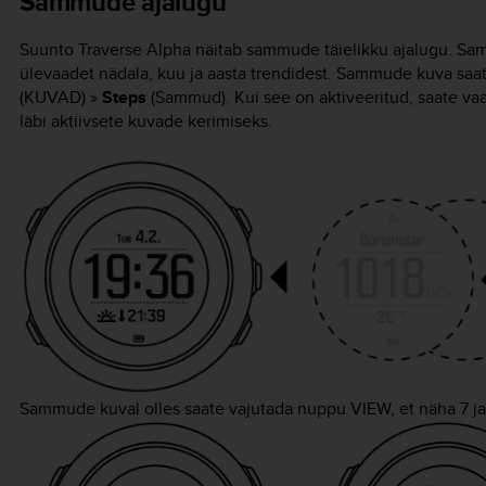
Sammude ajalugu
Suunto Traverse Alpha
näitab sammude täielikku ajalugu. S
ülevaadet nädala, kuu ja aasta trendidest. Sammude kuva saat
(KUVAD) »
Steps
(Sammud). Kui see on aktiveeritud, saate v
läbi aktiivsete kuvade kerimiseks.
Sammude kuval olles saate vajutada nuppu
VIEW
, et näha 7 