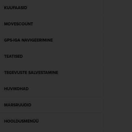
r
m
KUUFAASID
a
n
MOVESCOUNT
c
e
w
GPS-IGA NAVIGEERIMINE
i
t
h
TEATISED
t
h
e
TEGEVUSTE SALVESTAMINE
W
e
HUVIKOHAD
b
C
o
MARSRUUDID
n
t
e
HOOLDUSMENÜÜ
n
t