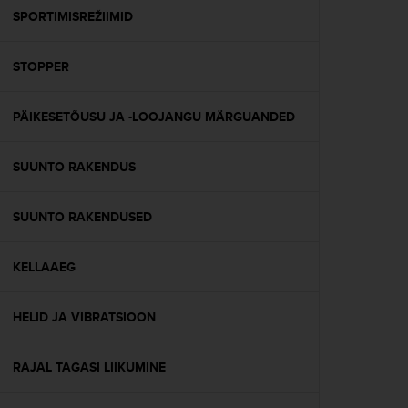
A
SPORTIMISREŽIIMID
c
c
STOPPER
e
s
s
PÄIKESETÕUSU JA -LOOJANGU MÄRGUANDED
i
b
i
SUUNTO RAKENDUS
l
i
t
SUUNTO RAKENDUSED
y
G
KELLAAEG
u
i
d
HELID JA VIBRATSIOON
e
l
i
RAJAL TAGASI LIIKUMINE
n
e