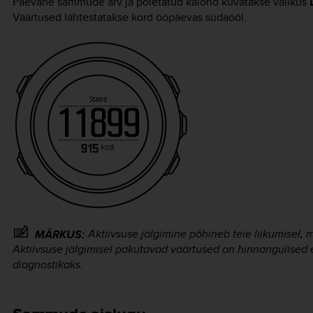
Päevane sammude arv ja põletatud kalorid kuvatakse valikus
Väärtused lähtestatakse kord ööpäevas südaööl.
Aktiivsuse jälgimine põhineb teie liikumisel
MÄRKUS:
Aktiivsuse jälgimisel pakutavad väärtused on hinnangulised 
diagnostikaks.