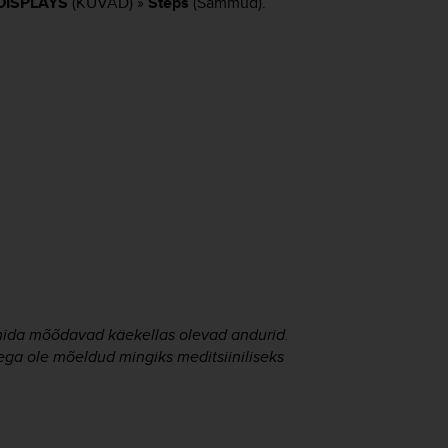
DISPLAYS
(KUVAD) »
Steps
(Sammud).
, mida mõõdavad käekellas olevad andurid.
ega ole mõeldud mingiks meditsiiniliseks