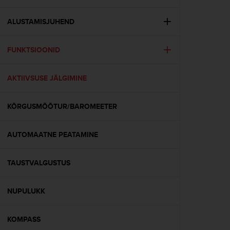
i
e
v
ALUSTAMISJUHEND
i
n
FUNKTSIOONID
g
L
e
AKTIIVSUSE JÄLGIMINE
v
e
l
KÕRGUSMÕÕTUR/BAROMEETER
A
A
c
AUTOMAATNE PEATAMINE
o
n
TAUSTVALGUSTUS
f
o
r
NUPULUKK
m
a
n
KOMPASS
c