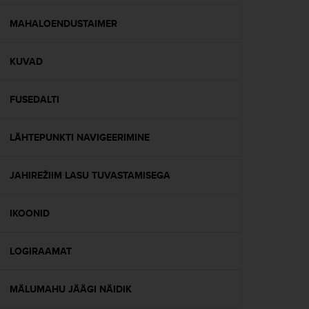
e
f
MAHALOENDUSTAIMER
o
r
KUVAD
t
h
i
FUSEDALTI
s
w
e
LÄHTEPUNKTI NAVIGEERIMINE
b
s
i
JAHIREŽIIM LASU TUVASTAMISEGA
t
e
IKOONID
i
n
c
LOGIRAAMAT
o
n
f
MÄLUMAHU JÄÄGI NÄIDIK
o