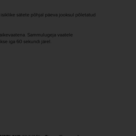
siklike sätete põhjal päeva jooksul põletatud
vaikevaatena. Sammulugeja vaatele
se iga 60 sekundi järel.