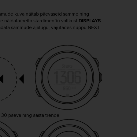
ammude kuva näitab päevaseid samme ning
e näidata/peita stardimenüü valikust
DISPLAYS
aadata sammude ajalugu, vajutades nuppu
NEXT
ja 30 päeva ning aasta trende.