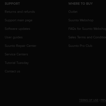
c
SUPPORT
WHERE TO BUY
o
m
Returns and refunds
Outlet
p
l
Support main page
Suunto Webshop
i
Software updates
FAQs for Suunto Websho
a
n
User guides
Sales Terms and Conditio
c
e
Suunto Repair Center
Suunto Pro Club
w
i
Service Centers
t
h
Tutorial Tuesday
o
Contact us
t
h
e
r
a
c
c
TERMS OF USE
|
PRI
e