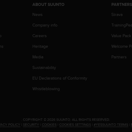
ABOUT SUUNTO
PARTNER
News
Strava
Company info
TrainingPe
p
Careers
Value Pack
ns
Heritage
Welcome P
Media
Partners
Sustainability
EU Declarations of Conformity
Whistleblowing
.
COPYRIGHT © 2026 SUUNTO.
ALL RIGHTS RESERVED.
VACY POLICY
|
SECURITY
|
COOKIES
|
COOKIES SETTINGS
|
#YESSUUNTO TERMS
|