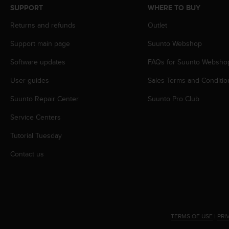
c
SUPPORT
WHERE TO BUY
o
m
Returns and refunds
Outlet
p
l
Support main page
Suunto Webshop
i
Software updates
FAQs for Suunto Websho
a
n
User guides
Sales Terms and Conditio
c
e
Suunto Repair Center
Suunto Pro Club
w
i
Service Centers
t
h
Tutorial Tuesday
o
Contact us
t
h
e
r
a
c
c
TERMS OF USE
|
PRI
e