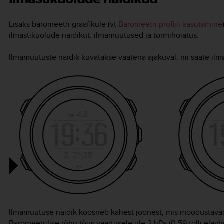
Lisaks baromeetri graafikule (vt
Baromeetri profiili kasutamine
ilmastikuolude näidikut: ilmamuutused ja tormihoiatus.
Ilmamuutuste näidik kuvatakse vaatena ajakuval, nii saate ilma
Ilmamuutuse näidik koosneb kahest joonest, mis moodustavad 
Baromeetrilise rõhu tõus väärtusele üle 2 hPa (0,59 tolli el