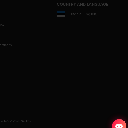
S
COUNTRY AND LANGUAGE
Estonia (English)
aks
artners
EU DATA ACT NOTICE