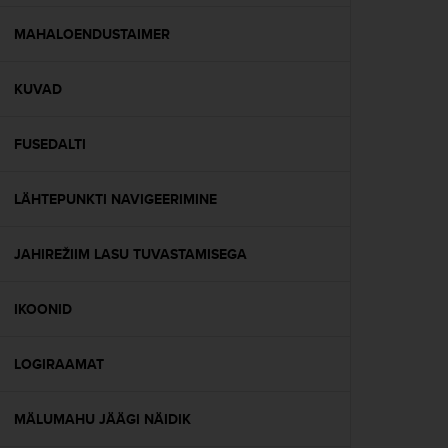
e
f
MAHALOENDUSTAIMER
o
r
KUVAD
t
h
i
FUSEDALTI
s
w
e
LÄHTEPUNKTI NAVIGEERIMINE
b
s
i
JAHIREŽIIM LASU TUVASTAMISEGA
t
e
IKOONID
i
n
c
LOGIRAAMAT
o
n
f
MÄLUMAHU JÄÄGI NÄIDIK
o