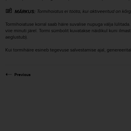
Tormihoiatus ei tööta, kui aktiveeritud on kõrg
MÄRKUS:
Tormihoiatuse korral saab häire suvalise nupuga välja lülitada.
viie minuti järel. Tormi sümbolit kuvatakse näidikul kuni ilma
aeglustub).
Kui tormihäire esineb tegevuse salvestamise ajal, genereeritak
Previous