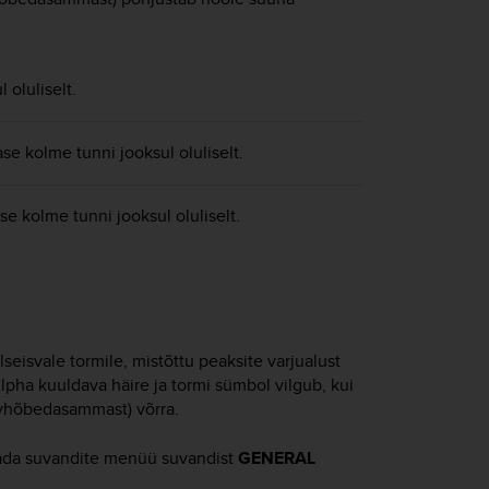
 oluliselt.
se kolme tunni jooksul oluliselt.
se kolme tunni jooksul oluliselt.
seisvale tormile, mistõttu peaksite varjualust
Alpha
kuuldava häire ja tormi sümbol vilgub, kui
lavhõbedasammast) võrra.
litada suvandite menüü suvandist
GENERAL