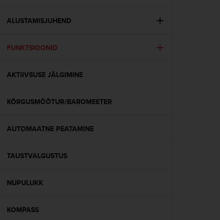
i
e
v
ALUSTAMISJUHEND
i
n
FUNKTSIOONID
g
L
e
AKTIIVSUSE JÄLGIMINE
v
e
l
KÕRGUSMÕÕTUR/BAROMEETER
A
A
c
AUTOMAATNE PEATAMINE
o
n
TAUSTVALGUSTUS
f
o
r
NUPULUKK
m
a
n
KOMPASS
c