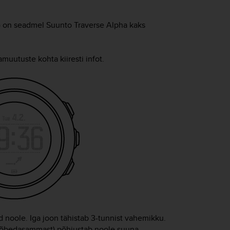
) on seadmel
Suunto Traverse Alpha
kaks
muutuste kohta kiiresti infot.
noole. Iga joon tähistab 3-tunnist vahemikku.
avhõbedasammast) põhjustab noole suuna