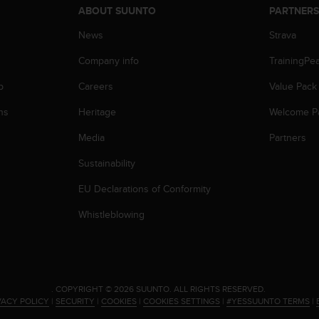
ABOUT SUUNTO
PARTNER
News
Strava
Company info
TrainingPe
p
Careers
Value Pack
ns
Heritage
Welcome P
Media
Partners
Sustainability
EU Declarations of Conformity
Whistleblowing
.
COPYRIGHT © 2026 SUUNTO.
ALL RIGHTS RESERVED.
VACY POLICY
|
SECURITY
|
COOKIES
|
COOKIES SETTINGS
|
#YESSUUNTO TERMS
|