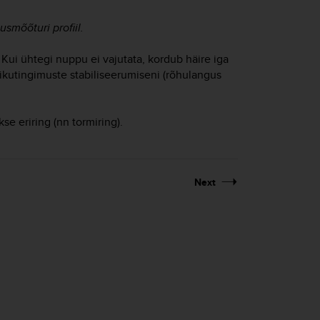
usmõõturi profiil.
 Kui ühtegi nuppu ei vajutata, kordub häire iga
stikutingimuste stabiliseerumiseni (rõhulangus
se eriring (nn tormiring).
Next