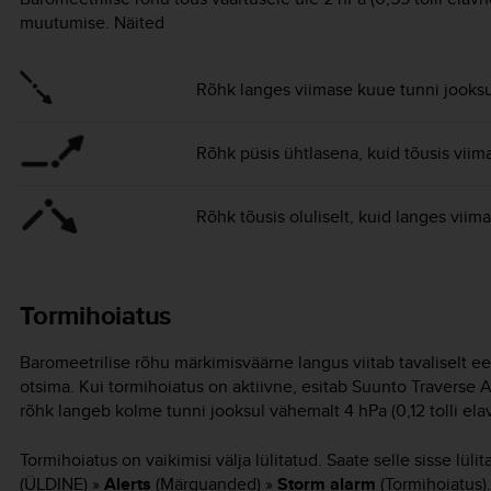
muutumise. Näited
Rõhk langes viimase kuue tunni jooksul
Rõhk püsis ühtlasena, kuid tõusis viima
Rõhk tõusis oluliselt, kuid langes viima
Tormihoiatus
Baromeetrilise rõhu märkimisväärne langus viitab tavaliselt eel
otsima. Kui tormihoiatus on aktiivne, esitab
Suunto Traverse 
rõhk langeb kolme tunni jooksul vähemalt 4 hPa (0,12 tolli e
Tormihoiatus on vaikimisi välja lülitatud. Saate selle sisse lü
(ÜLDINE) »
Alerts
(Märguanded) »
Storm alarm
(Tormihoiatus).