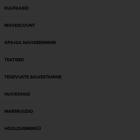
r
m
KUUFAASID
a
n
MOVESCOUNT
c
e
w
GPS-IGA NAVIGEERIMINE
i
t
h
TEATISED
t
h
e
TEGEVUSTE SALVESTAMINE
W
e
HUVIKOHAD
b
C
o
MARSRUUDID
n
t
e
HOOLDUSMENÜÜ
n
t