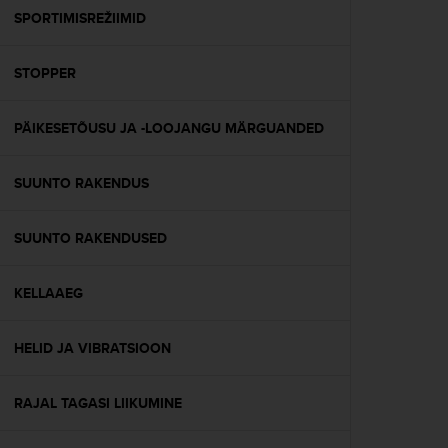
A
SPORTIMISREŽIIMID
c
c
STOPPER
e
s
s
PÄIKESETÕUSU JA -LOOJANGU MÄRGUANDED
i
b
i
SUUNTO RAKENDUS
l
i
t
SUUNTO RAKENDUSED
y
G
KELLAAEG
u
i
d
HELID JA VIBRATSIOON
e
l
i
RAJAL TAGASI LIIKUMINE
n
e