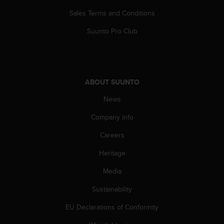
a
s
Sales Terms and Conditions
e
Suunto Pro Club
c
o
n
t
a
ABOUT SUUNTO
c
t
News
C
u
Company info
s
t
Careers
o
m
Heritage
e
Media
r
S
Sustainability
e
r
EU Declarations of Conformity
v
i