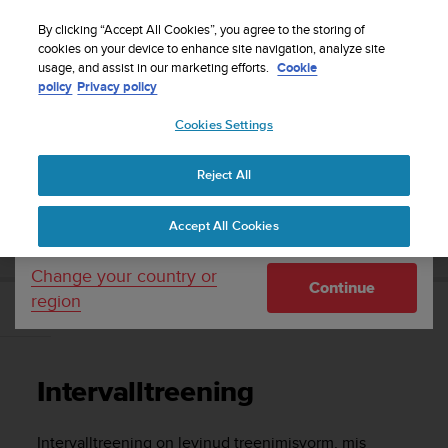
S
Sign up for the newsletter and get 5% off
| Free
u
By clicking “Accept All Cookies”, you agree to the storing of
returns
u
cookies on your device to enhance site navigation, analyze site
Your country or region:
usage, and assist in our marketing efforts.
Cookie
n
policy
Privacy policy
t
o
Cookies Settings
United States
i
s
Home
Support
Suunto Vertical
Kasutusjuhend
c
Reject All
Currency: $ (USD)
o
m
Shipping only to United States
SUUNTO VERTICAL KASUTUSJUHEND
Accept All Cookies
m
i
t
Change your country or
Continue
t
region
e
Intervalltreening
d
t
o
Intervalltreening
a
c
h
Intervalltreening on levinud treenimisvorm, mis