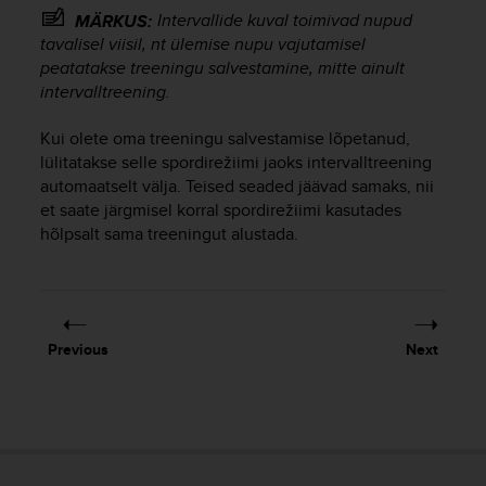
s
Intervallide kuval toimivad nupud
MÄRKUS:
(
tavalisel viisil, nt ülemise nupu vajutamisel
W
peatatakse treeningu salvestamine, mitte ainult
C
intervalltreening.
A
G
Kui olete oma treeningu salvestamise lõpetanud,
)
lülitatakse selle spordirežiimi jaoks intervalltreening
2
.
automaatselt välja. Teised seaded jäävad samaks, nii
0
et saate järgmisel korral spordirežiimi kasutades
a
hõlpsalt sama treeningut alustada.
n
d
a
c
h
Previous
Next
i
e
v
i
n
g