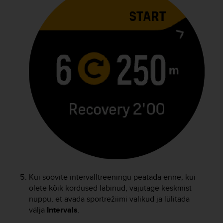
A
c
c
e
s
s
i
b
i
l
i
t
y
G
u
i
d
Kui soovite intervalltreeningu peatada enne, kui
e
olete kõik kordused läbinud, vajutage keskmist
l
i
nuppu, et avada sportrežiimi valikud ja lülitada
n
välja
Intervals
.
e