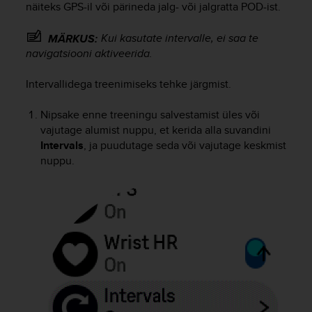
näiteks GPS-il või pärineda jalg- või jalgratta POD-ist.
e
f
o
Kui kasutate intervalle, ei saa te
MÄRKUS:
r
navigatsiooni aktiveerida.
t
h
Intervallidega treenimiseks tehke järgmist.
i
s
Nipsake enne treeningu salvestamist üles või
w
vajutage alumist nuppu, et kerida alla suvandini
e
Intervals
, ja puudutage seda või vajutage keskmist
b
nuppu.
s
i
t
e
i
n
c
o
n
f
o