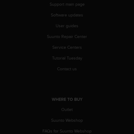
s
Support main page
s
Software updates
i
b
User guides
i
l
Suunto Repair Center
i
t
Service Centers
y
s
Tutorial Tuesday
t
Contact us
a
n
d
a
r
WHERE TO BUY
d
s
Outlet
.
P
Suunto Webshop
l
e
FAQs for Suunto Webshop