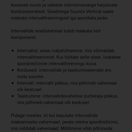
i
koosneb suure ja väikese intensiivsusega harjutuste
e
kordusseeriatest. Seadmega
Suunto Vertical
saate
v
määrata intervalltreeninguid iga spordiala jaoks.
i
n
g
Intervallide seadistamisel tuleb määrata neli
L
komponenti.
e
v
Intervallid: sisse-/väljalülitamine, mis võimaldab
e
intervalltreenimist. Kui lülitate selle sisse, lisatakse
l
spordirežiimile intervalltreeningu kuva.
A
Kordused: intervallide ja taastumisseeriate arv,
A
mida soovite.
c
Intervall: intervalli pikkus, mis põhineb vahemaal
o
n
või kestusel.
f
Taastumine: intervallidevahelise puhkeaja pikkus,
o
mis põhineb vahemaal või kestusel.
r
m
Pidage meeles, et kui kasutate intervallide
a
määramiseks vahemaad, peate olema spordirežiimis,
n
mis mõõdab vahemaad. Mõõtmine võib põhineda
c