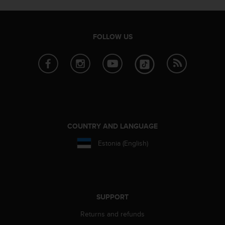
c
o
m
p
FOLLOW US
l
i
a
n
c
e
w
i
t
COUNTRY AND LANGUAGE
h
o
Estonia (English)
t
h
e
r
a
SUPPORT
c
c
Returns and refunds
e