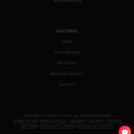
Whistleblowing
c
e
a
t
U
PARTNERS
S
A
Strava
+
TrainingPeaks
1
8
Value Pack
5
5
Welcome Partners
2
5
Partners
8
0
9
0
0
.
COPYRIGHT © 2026 SUUNTO.
ALL RIGHTS RESERVED.
(
TERMS OF USE
|
PRIVACY POLICY
|
SECURITY
|
COOKIES
|
COOKIES
t
SETTINGS
|
#YESSUUNTO TERMS
|
EU DATA ACT NOTICE
o