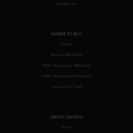
s
Contact us
(
W
C
A
G
WHERE TO BUY
)
Outlet
2
.
Suunto Webshop
0
a
FAQs for Suunto Webshop
n
d
Sales Terms and Conditions
a
c
Suunto Pro Club
h
i
e
v
i
ABOUT SUUNTO
n
News
g