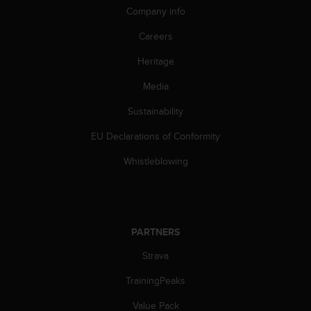
c
Company info
o
m
Careers
p
l
Heritage
i
a
Media
n
Sustainability
c
e
EU Declarations of Conformity
w
i
Whistleblowing
t
h
o
t
h
PARTNERS
e
r
Strava
a
c
TrainingPeaks
c
Value Pack
e