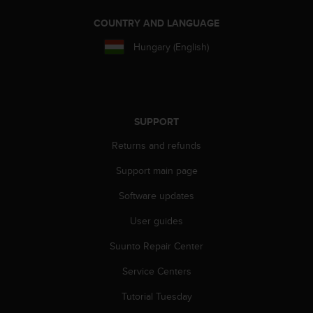
A
COUNTRY AND LANGUAGE
c
c
Hungary (English)
e
s
s
i
b
SUPPORT
i
l
Returns and refunds
i
t
Support main page
y
G
Software updates
u
User guides
i
d
Suunto Repair Center
e
l
Service Centers
i
n
Tutorial Tuesday
e