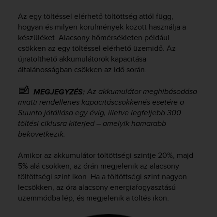
i
e
Az egy töltéssel elérhető töltöttség attól függ,
v
hogyan és milyen körülmények között használja a
i
készüléket. Alacsony hőmérsékleten például
n
csökken az egy töltéssel elérhető üzemidő. Az
g
újratölthető akkumulátorok kapacitása
L
e
általánosságban csökken az idő során.
v
e
Az akkumulátor meghibásodása
MEGJEGYZÉS:
l
miatti rendellenes kapacitáscsökkenés esetére a
A
Suunto jótállása egy évig, illetve legfeljebb 300
A
töltési ciklusra kiterjed – amelyik hamarabb
c
bekövetkezik.
o
n
Amikor az akkumulátor töltöttségi szintje 20%, majd
f
5% alá csökken, az órán megjelenik az alacsony
o
r
töltöttségi szint ikon. Ha a töltöttségi szint nagyon
m
lecsökken, az óra alacsony energiafogyasztású
a
üzemmódba lép, és megjelenik a töltés ikon.
n
c