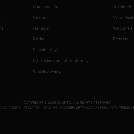
Company info
TrainingPe
p
Careers
Value Pack
ns
Heritage
Welcome P
Media
Partners
Sustainability
EU Declarations of Conformity
Whistleblowing
.
COPYRIGHT © 2026 SUUNTO.
ALL RIGHTS RESERVED.
VACY POLICY
|
SECURITY
|
COOKIES
|
COOKIES SETTINGS
|
#YESSUUNTO TERMS
|