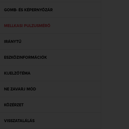
e
f
GOMB- ÉS KÉPERNYŐZÁR
o
r
MELLKASI PULZUSMÉRŐ
t
h
i
IRÁNYTŰ
s
w
e
ESZKÖZINFORMÁCIÓK
b
s
i
KIJELZŐTÉMA
t
e
NE ZAVARJ MÓD
i
n
c
KÖZÉRZET
o
n
f
VISSZATALÁLÁS
o