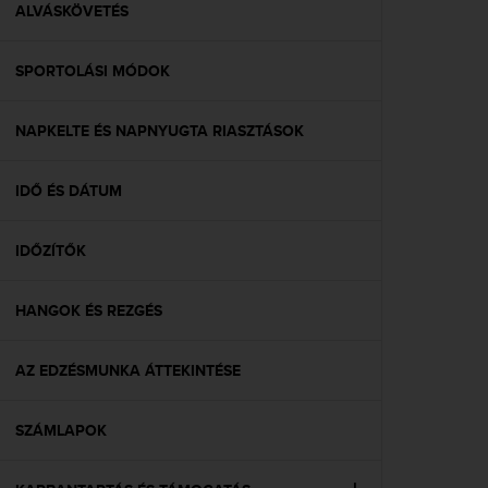
s
ALVÁSKÖVETÉS
(
W
SPORTOLÁSI MÓDOK
C
A
G
NAPKELTE ÉS NAPNYUGTA RIASZTÁSOK
)
2
.
IDŐ ÉS DÁTUM
0
a
n
IDŐZÍTŐK
d
a
HANGOK ÉS REZGÉS
c
h
i
AZ EDZÉSMUNKA ÁTTEKINTÉSE
e
v
i
SZÁMLAPOK
n
g