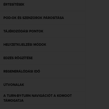
A
ÉRTESÍTÉSEK
c
c
POD-OK ÉS SZENZOROK PÁROSÍTÁSA
e
s
s
TÁJÉKOZÓDÁSI PONTOK
i
b
i
HELYZETKIJELZÉSI MÓDOK
l
i
t
EDZÉS RÖGZÍTÉSE
y
G
REGENERÁLÓDÁSI IDŐ
u
i
d
ÚTVONALAK
e
l
A TURN-BY-TURN NAVIGÁCIÓT A KOMOOT
i
TÁMOGATJA
n
e