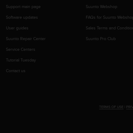
s
Support main page
Suunto Webshop
s
i
Software updates
FAQs for Suunto Websho
b
i
User guides
Sales Terms and Conditio
l
Suunto Repair Center
Suunto Pro Club
i
t
Service Centers
y
s
Tutorial Tuesday
t
a
Contact us
n
d
a
r
d
s
TERMS OF USE
|
PRI
.
P
l
e