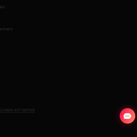
aks
artners
EU DATA ACT NOTICE