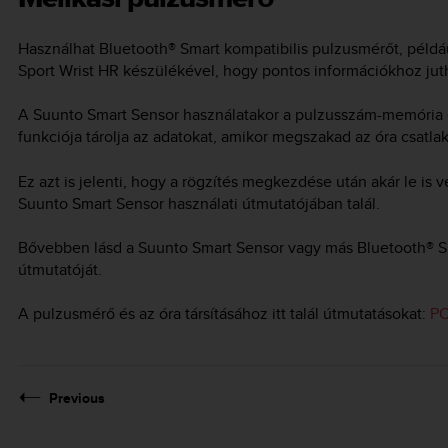
Használhat Bluetooth® Smart kompatibilis pulzusmérőt, példá
Sport Wrist HR
készülékével, hogy pontos információkhoz juth
A Suunto Smart Sensor használatakor a pulzusszám-memória 
funkciója tárolja az adatokat, amikor megszakad az óra csatlako
Ez azt is jelenti, hogy a rögzítés megkezdése után akár le is v
Suunto Smart Sensor használati útmutatójában talál.
Bővebben lásd a Suunto Smart Sensor vagy más Bluetooth® Sm
útmutatóját.
A pulzusmérő és az óra társításához itt talál útmutatásokat:
PO
Previous