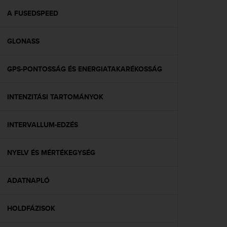
r
m
A FUSEDSPEED
a
n
GLONASS
c
e
w
GPS-PONTOSSÁG ÉS ENERGIATAKARÉKOSSÁG
i
t
h
INTENZITÁSI TARTOMÁNYOK
t
h
e
INTERVALLUM-EDZÉS
W
e
NYELV ÉS MÉRTÉKEGYSÉG
b
C
o
ADATNAPLÓ
n
t
e
HOLDFÁZISOK
n
t