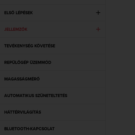
i
e
v
ELSŐ LÉPÉSEK
i
n
JELLEMZŐK
g
L
e
TEVÉKENYSÉG KÖVETÉSE
v
e
l
REPÜLŐGÉP ÜZEMMÓD
A
A
c
MAGASSÁGMÉRŐ
o
n
AUTOMATIKUS SZÜNETELTETÉS
f
o
r
HÁTTÉRVILÁGÍTÁS
m
a
n
BLUETOOTH-KAPCSOLAT
c