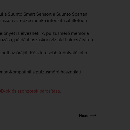
ul a Suunto Smart Sensort a
Suunto Spartan
asson az edzésmunka intenzitását illetően.
előnyét is élvezheti. A pulzusmérő memória
zása, például úszáskor (víz alatt nincs átvitel).
eheti az óráját. Részletesebb tudnivalókat a
art-kompatibilis pulzusmérő használati
D-ok és szenzorok párosítása
.
Next