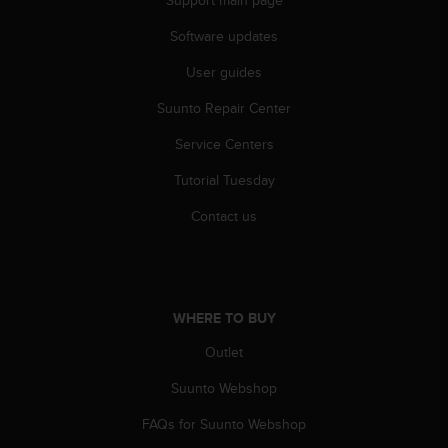
Support main page
a
s
Software updates
e
c
User guides
o
n
Suunto Repair Center
t
Service Centers
a
c
Tutorial Tuesday
t
C
Contact us
u
s
t
o
m
WHERE TO BUY
e
r
Outlet
S
e
Suunto Webshop
r
FAQs for Suunto Webshop
v
i