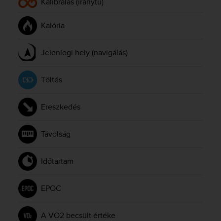
Kalibrálás (iránytű)
e
f
Kalória
o
r
t
Jelenlegi hely (navigálás)
h
i
s
Töltés
w
e
b
Ereszkedés
s
i
Távolság
t
e
i
Időtartam
n
c
o
EPOC
n
f
o
A VO2 becsült értéke