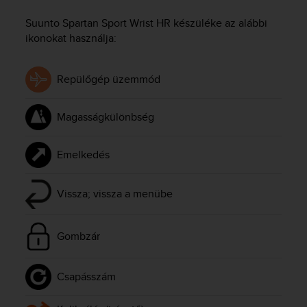
i
e
Suunto Spartan Sport Wrist HR
készüléke az alábbi
v
ikonokat használja:
i
n
g
Repülőgép üzemmód
L
e
v
Magasságkülönbség
e
l
A
Emelkedés
A
c
o
Vissza; vissza a menübe
n
f
o
Gombzár
r
m
a
Csapásszám
n
c