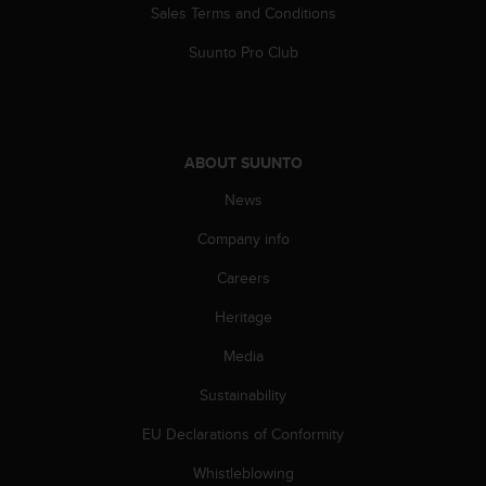
Sales Terms and Conditions
c
e
Suunto Pro Club
a
t
U
S
A
ABOUT SUUNTO
+
1
News
8
5
Company info
5
Careers
2
5
Heritage
8
0
Media
9
0
Sustainability
0
(
EU Declarations of Conformity
t
Whistleblowing
o