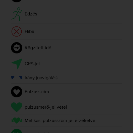
r
m
a
Edzés
n
c
Hiba
e
w
i
Rögzített idő
t
h
t
GPS-jel
h
e
Irány (navigálás)
W
e
b
Pulzusszám
C
o
pulzusmérő-jel vétel
n
t
Mellkasi pulzusszám-jel érzékelve
e
n
t