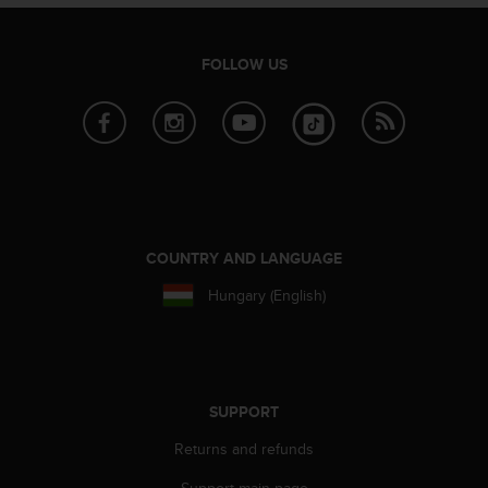
s
s
i
FOLLOW US
b
i
l
i
t
y
s
t
a
COUNTRY AND LANGUAGE
n
Hungary (English)
d
a
r
d
s
.
SUPPORT
P
Returns and refunds
l
e