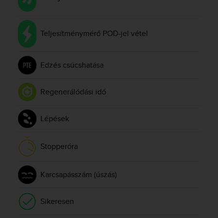
s
(
W
Teljesítménymérő POD-jel vétel
C
A
G
)
Edzés csúcshatása
2
.
Regenerálódási idő
0
a
n
Lépések
d
a
c
Stopperóra
h
i
e
Karcsapásszám (úszás)
v
i
n
Sikeresen
g