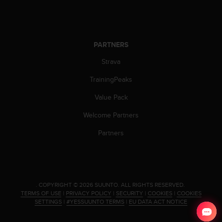
l
l
f
r
e
PARTNERS
e
Strava
)
,
TrainingPeaks
i
f
Value Pack
y
o
Welcome Partners
u
Partners
h
a
v
e
a
n
.
COPYRIGHT © 2026 SUUNTO.
ALL RIGHTS RESERVED.
y
TERMS OF USE
|
PRIVACY POLICY
|
SECURITY
|
COOKIES
|
COOKIES
SETTINGS
|
#YESSUUNTO TERMS
|
EU DATA ACT NOTICE
i
s