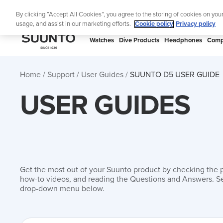
Skip
Lig
By clicking “Accept All Cookies”, you agree to the storing of cookies on you
to
usage, and assist in our marketing efforts.
Cookie policy
Privacy policy
content
SUUNTO
Watches
Dive Products
Headphones
Comp
APAC
Home
Support
User Guides
SUUNTO D5 USER GUIDE
USER GUIDES
Get the most out of your Suunto product by checking the 
how-to videos, and reading the Questions and Answers. Se
drop-down menu below.