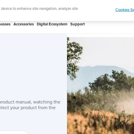
htweight sports watch designed for runners
Shop
r device to enhance site navigation, analyze site
Cookies Se
asses
Accessories
Digital Ecosystem
Support
product manual, watching the
lect your product from the