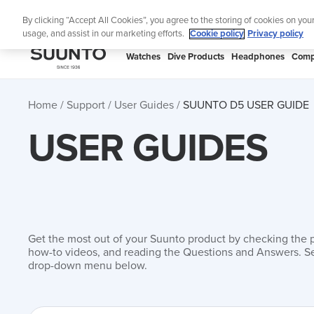
Skip
Lig
By clicking “Accept All Cookies”, you agree to the storing of cookies on you
to
usage, and assist in our marketing efforts.
Cookie policy
Privacy policy
content
SUUNTO
Watches
Dive Products
Headphones
Comp
APAC
Home
Support
User Guides
SUUNTO D5 USER GUIDE
USER GUIDES
Get the most out of your Suunto product by checking the 
how-to videos, and reading the Questions and Answers. Se
drop-down menu below.