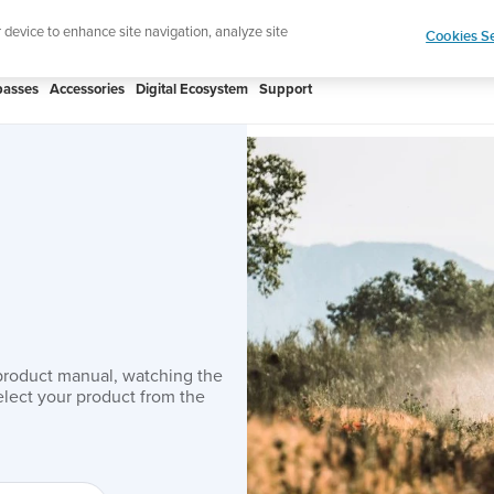
htweight sports watch designed for runners
Shop
r device to enhance site navigation, analyze site
Cookies Se
asses
Accessories
Digital Ecosystem
Support
product manual, watching the
lect your product from the