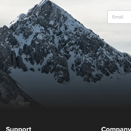
Support
Compan