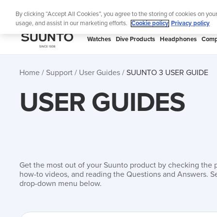
Skip
Lig
By clicking “Accept All Cookies”, you agree to the storing of cookies on you
to
usage, and assist in our marketing efforts.
Cookie policy
Privacy policy
content
SUUNTO
Watches
Dive Products
Headphones
Comp
APAC
Home
Support
User Guides
SUUNTO 3 USER GUIDE
USER GUIDES
Get the most out of your Suunto product by checking the 
how-to videos, and reading the Questions and Answers. Se
drop-down menu below.