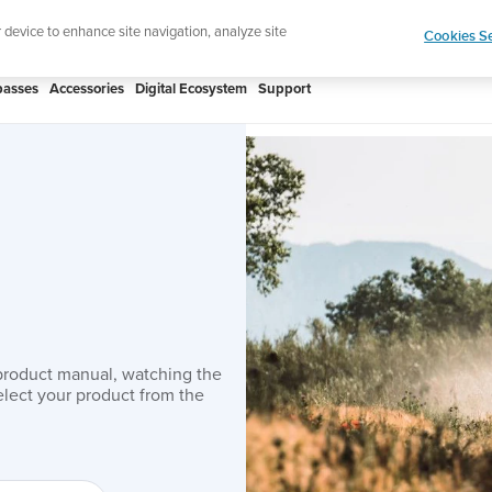
htweight sports watch designed for runners
Shop
r device to enhance site navigation, analyze site
Cookies Se
asses
Accessories
Digital Ecosystem
Support
product manual, watching the
lect your product from the