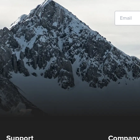
Support
Compan