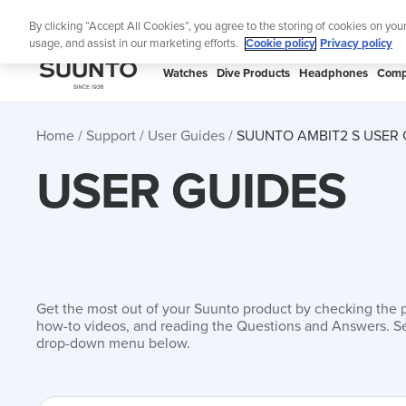
Skip
Lig
By clicking “Accept All Cookies”, you agree to the storing of cookies on you
to
usage, and assist in our marketing efforts.
Cookie policy
Privacy policy
content
SUUNTO
Watches
Dive Products
Headphones
Comp
APAC
Home
Support
User Guides
SUUNTO AMBIT2 S USER 
USER GUIDES
Get the most out of your Suunto product by checking the 
how-to videos, and reading the Questions and Answers. Se
drop-down menu below.