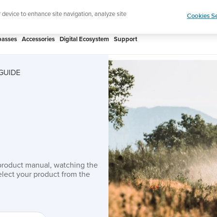
htweight sports watch designed for runners
Shop
r device to enhance site navigation, analyze site
Cookies Se
asses
Accessories
Digital Ecosystem
Support
GUIDE
product manual, watching the
lect your product from the