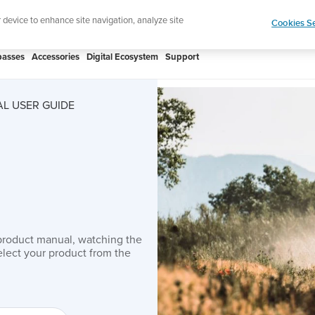
htweight sports watch designed for runners
Shop
r device to enhance site navigation, analyze site
Cookies Se
asses
Accessories
Digital Ecosystem
Support
L USER GUIDE
product manual, watching the
lect your product from the