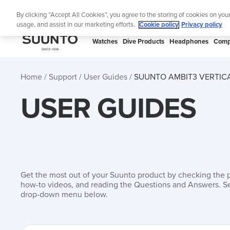
Skip
Lig
By clicking “Accept All Cookies”, you agree to the storing of cookies on you
to
usage, and assist in our marketing efforts.
Cookie policy
Privacy policy
content
SUUNTO
Watches
Dive Products
Headphones
Comp
APAC
Home
Support
User Guides
SUUNTO AMBIT3 VERTICA
USER GUIDES
Get the most out of your Suunto product by checking the 
how-to videos, and reading the Questions and Answers. Se
drop-down menu below.