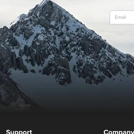
Support
Compan