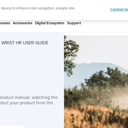
htweight sports watch designed for runners
Shop
r device to enhance site navigation, analyze site
Cookies Se
asses
Accessories
Digital Ecosystem
Support
WRIST HR USER GUIDE
product manual, watching the
lect your product from the