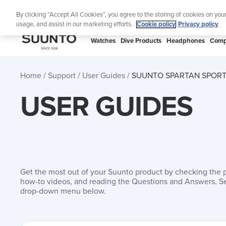
Skip
Lig
By clicking “Accept All Cookies”, you agree to the storing of cookies on you
to
usage, and assist in our marketing efforts.
Cookie policy
Privacy policy
content
SUUNTO
Watches
Dive Products
Headphones
Comp
APAC
Home
Support
User Guides
SUUNTO SPARTAN SPORT 
USER GUIDES
Get the most out of your Suunto product by checking the 
how-to videos, and reading the Questions and Answers. Se
drop-down menu below.