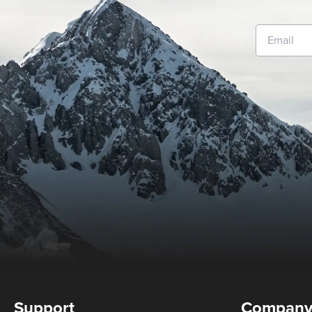
Support
Compan