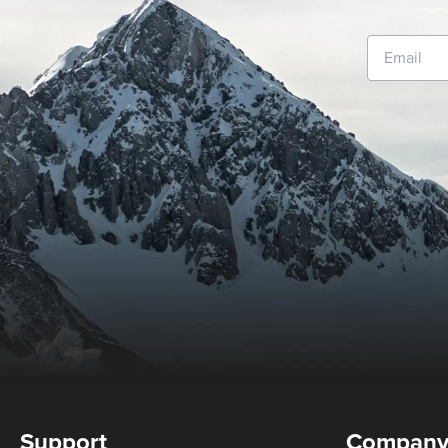
Support
Compan