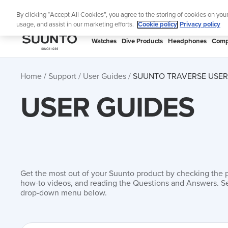
Skip
Lig
By clicking “Accept All Cookies”, you agree to the storing of cookies on you
to
usage, and assist in our marketing efforts.
Cookie policy
Privacy policy
content
SUUNTO
Watches
Dive Products
Headphones
Comp
APAC
Home
Support
User Guides
SUUNTO TRAVERSE USER
USER GUIDES
Get the most out of your Suunto product by checking the 
how-to videos, and reading the Questions and Answers. Se
drop-down menu below.