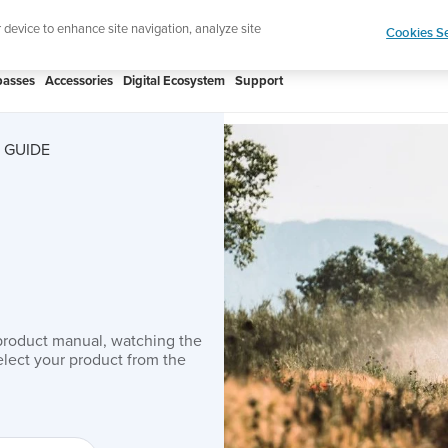
htweight sports watch designed for runners
Shop
r device to enhance site navigation, analyze site
Cookies Se
asses
Accessories
Digital Ecosystem
Support
 GUIDE
product manual, watching the
lect your product from the