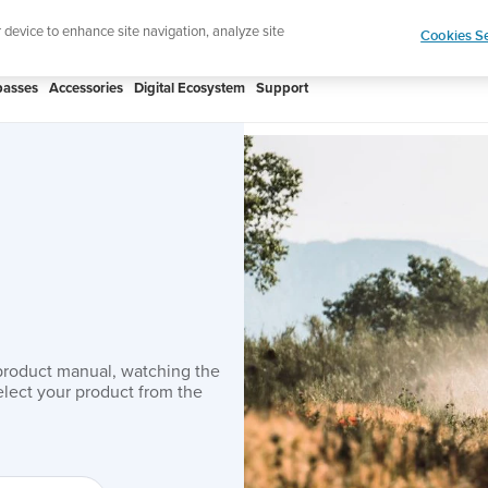
htweight sports watch designed for runners
Shop
r device to enhance site navigation, analyze site
Cookies Se
asses
Accessories
Digital Ecosystem
Support
product manual, watching the
lect your product from the