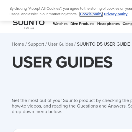
Skip
Lig
By clicking “Accept All Cookies”, you agree to the storing of cookies on you
to
usage, and assist in our marketing efforts.
Cookie policy
Privacy policy
content
SUUNTO
Watches
Dive Products
Headphones
Comp
APAC
Home
Support
User Guides
SUUNTO D5 USER GUIDE
USER GUIDES
Get the most out of your Suunto product by checking the 
how-to videos, and reading the Questions and Answers. Se
drop-down menu below.