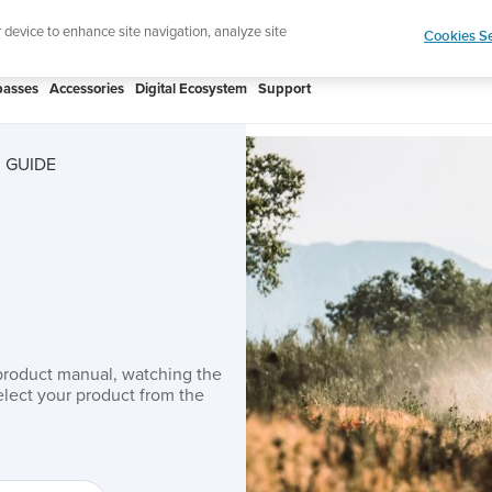
htweight sports watch designed for runners
Shop
r device to enhance site navigation, analyze site
Cookies Se
asses
Accessories
Digital Ecosystem
Support
 GUIDE
product manual, watching the
lect your product from the