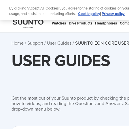
Skip
Lig
By clicking “Accept All Cookies”, you agree to the storing of cookies on you
to
usage, and assist in our marketing efforts.
Cookie policy
Privacy policy
content
SUUNTO
Watches
Dive Products
Headphones
Comp
APAC
Home
Support
User Guides
SUUNTO EON CORE USER
USER GUIDES
Get the most out of your Suunto product by checking the 
how-to videos, and reading the Questions and Answers. Se
drop-down menu below.