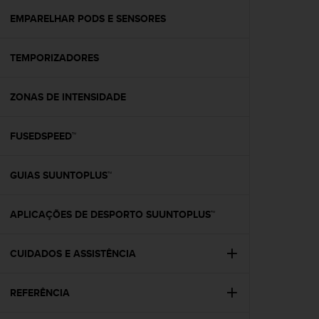
r
m
EMPARELHAR PODS E SENSORES
a
n
TEMPORIZADORES
c
e
w
ZONAS DE INTENSIDADE
i
t
h
FUSEDSPEED™
t
h
e
GUIAS SUUNTOPLUS™
W
e
APLICAÇÕES DE DESPORTO SUUNTOPLUS™
b
C
o
CUIDADOS E ASSISTÊNCIA
n
t
e
REFERÊNCIA
n
t