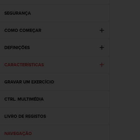
i
e
v
SEGURANÇA
i
n
COMO COMEÇAR
g
L
e
DEFINIÇÕES
v
e
l
CARACTERÍSTICAS
A
A
c
GRAVAR UM EXERCÍCIO
o
n
CTRL. MULTIMÉDIA
f
o
r
LIVRO DE REGISTOS
m
a
n
NAVEGAÇÃO
c