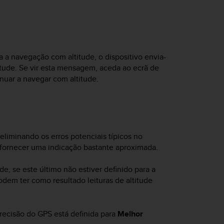
a a navegação com altitude, o dispositivo envia-
titude. Se vir esta mensagem, aceda ao ecrã de
nuar a navegar com altitude.
eliminando os erros potenciais típicos no
e fornecer uma indicação bastante aproximada.
e, se este último não estiver definido para a
podem ter como resultado leituras de altitude
 precisão do GPS está definida para
Melhor