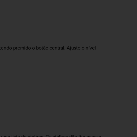
tendo premido o botão central. Ajuste o nível
 uma lista de atalhos. Os atalhos dão-lhe acesso