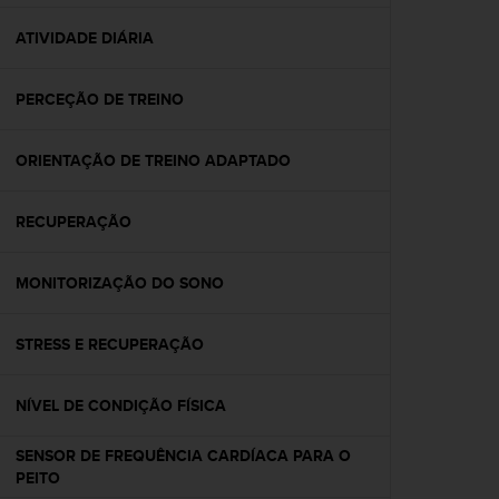
e
f
ATIVIDADE DIÁRIA
o
r
PERCEÇÃO DE TREINO
t
h
i
ORIENTAÇÃO DE TREINO ADAPTADO
s
w
e
RECUPERAÇÃO
b
s
i
MONITORIZAÇÃO DO SONO
t
e
STRESS E RECUPERAÇÃO
i
n
c
NÍVEL DE CONDIÇÃO FÍSICA
o
n
SENSOR DE FREQUÊNCIA CARDÍACA PARA O
f
PEITO
o