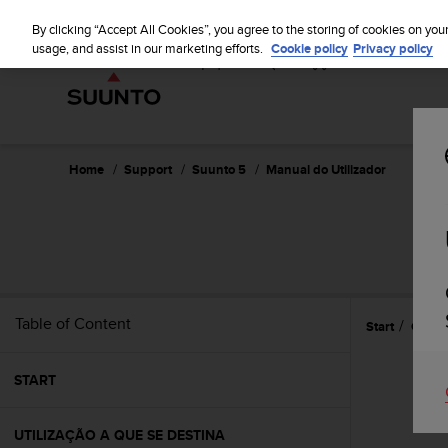
S
u
By clicking “Accept All Cookies”, you agree to the storing of cookies on you
u
usage, and assist in our marketing efforts.
Cookie policy
Privacy policy
n
t
o
i
s
c
Home
Support
Suunto 5
Manual do Utilizador
o
m
m
i
t
t
e
Table of Content
Start
Caract
d
t
o
START
a
c
h
UTILIZAÇÃO A QUE SE DESTINA