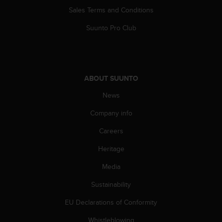
s
Sales Terms and Conditions
(
W
Suunto Pro Club
C
A
G
)
2
ABOUT SUUNTO
.
0
News
a
Company info
n
d
Careers
a
c
Heritage
h
i
Media
e
v
Sustainability
i
EU Declarations of Conformity
n
g
Whistleblowing