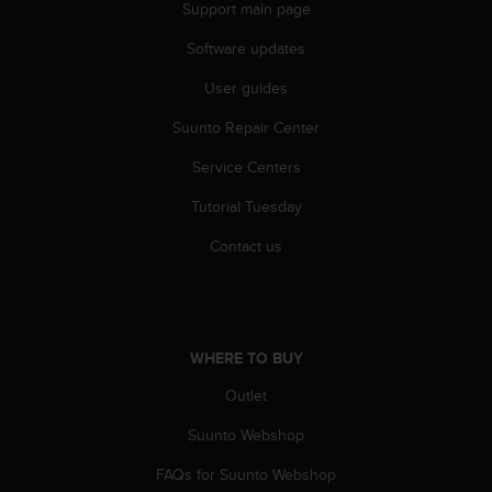
Support main page
A
c
Software updates
c
e
User guides
s
Suunto Repair Center
s
i
Service Centers
b
i
Tutorial Tuesday
l
i
Contact us
t
y
G
u
i
WHERE TO BUY
d
e
Outlet
l
Suunto Webshop
i
n
FAQs for Suunto Webshop
e