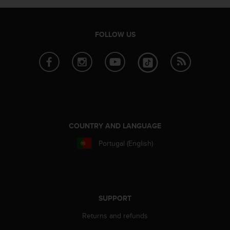
r
m
a
n
FOLLOW US
c
e
w
i
t
h
t
h
COUNTRY AND LANGUAGE
e
W
Portugal (English)
e
b
C
o
n
t
SUPPORT
e
Returns and refunds
n
t