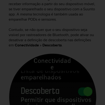
i
receber informação a partir do seu dispositivo móvel,
e
se tiver emparelhado o seu dispositivo com a Suunto
v
app. A mesma tecnologia é também usada ao
i
emparelhar PODs e sensores.
n
g
L
Contudo, se não quer que o seu dispositivo seja
e
visível por rastreadores de Bluetooth, pode ativar ou
v
desativar a definição de descoberta nas definições
e
em
Conectividade
»
Descoberta
.
l
A
A
c
o
n
f
o
r
m
a
n
c