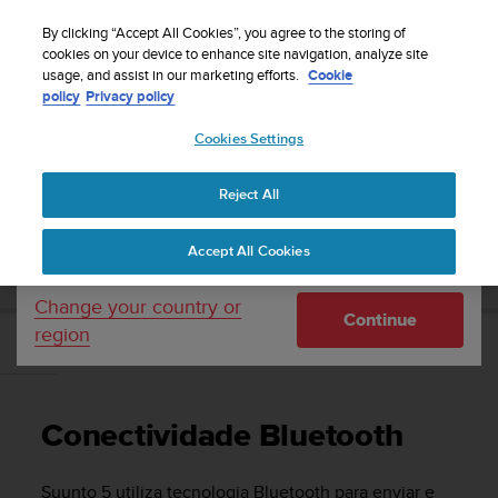
S
Sign up for the newsletter and get 5% off
| Free
u
By clicking “Accept All Cookies”, you agree to the storing of
returns
u
cookies on your device to enhance site navigation, analyze site
Your country or region:
usage, and assist in our marketing efforts.
Cookie
n
policy
Privacy policy
t
o
Cookies Settings
United States
i
s
Home
Support
Suunto 5
Manual do Utilizador
c
Reject All
Currency: $ (USD)
o
m
Shipping only to United States
SUUNTO 5 MANUAL DO UTILIZADOR
Accept All Cookies
m
i
t
Change your country or
Continue
t
region
e
Conectividade Bluetooth
d
t
o
Conectividade Bluetooth
a
c
h
Suunto 5
utiliza tecnologia Bluetooth para enviar e