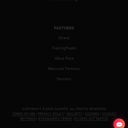
c
o
m
p
l
PARTNERS
i
a
Strava
n
c
TrainingPeaks
e
w
Value Pack
i
Welcome Partners
t
h
Partners
o
t
h
e
r
a
.
COPYRIGHT © 2026 SUUNTO.
ALL RIGHTS RESERVED.
TERMS OF USE
|
PRIVACY POLICY
|
SECURITY
|
COOKIES
|
COOKIES
c
SETTINGS
|
#YESSUUNTO TERMS
|
EU DATA ACT NOTICE
c
e