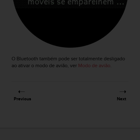
e
f
o
r
t
h
i
s
w
O Bluetooth também pode ser totalmente desligado
e
ao ativar o modo de avião, ver
Modo de avião
.
b
s
i
t
e
i
Previous
Next
n
c
o
n
f
o