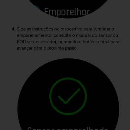
r
m
a
n
c
Siga as instruções no dispositivo para terminar o
e
emparelhamento (consulte o manual do sensor ou
w
POD se necessário), premindo o botão central para
i
avançar para o próximo passo.
t
h
t
h
e
W
e
b
C
o
n
t
e
n
t