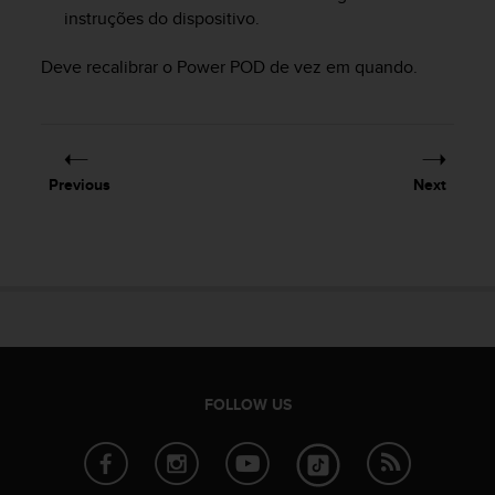
a
instruções do dispositivo.
s
e
Deve recalibrar o Power POD de vez em quando.
c
o
n
t
a
c
Previous
Next
t
C
u
s
t
o
m
e
r
S
FOLLOW US
e
r
v
i