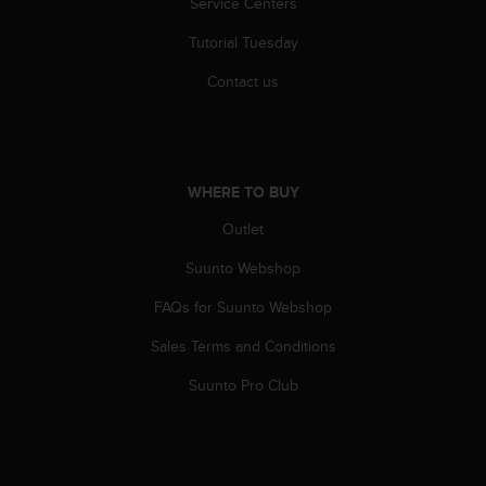
Service Centers
l
l
Tutorial Tuesday
f
r
Contact us
e
e
)
,
i
WHERE TO BUY
f
y
Outlet
o
Suunto Webshop
u
h
FAQs for Suunto Webshop
a
v
Sales Terms and Conditions
e
a
Suunto Pro Club
n
y
i
s