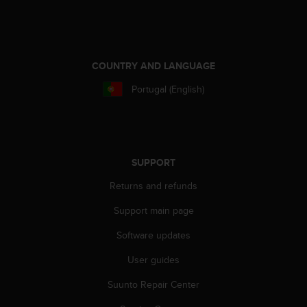
c
e
a
t
COUNTRY AND LANGUAGE
U
S
Portugal (English)
A
+
1
8
5
5
SUPPORT
2
Returns and refunds
5
8
Support main page
0
9
Software updates
0
0
User guides
(
Suunto Repair Center
t
o