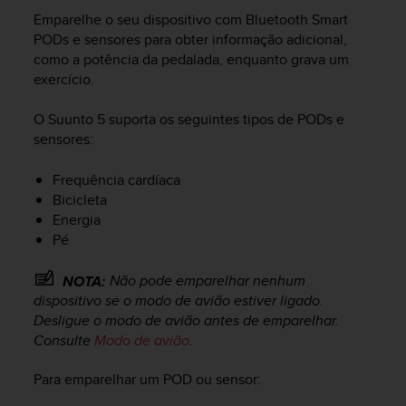
i
Emparelhe o seu dispositivo com Bluetooth Smart
e
v
PODs e sensores para obter informação adicional,
i
como a potência da pedalada, enquanto grava um
n
exercício.
g
L
O
Suunto 5
suporta os seguintes tipos de PODs e
e
sensores:
v
e
Frequência cardíaca
l
Bicicleta
A
Energia
A
c
Pé
o
n
Não pode emparelhar nenhum
NOTA:
f
dispositivo se o modo de avião estiver ligado.
o
Desligue o modo de avião antes de emparelhar.
r
Consulte
Modo de avião
.
m
a
Para emparelhar um POD ou sensor:
n
c