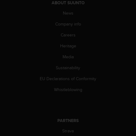
s
ABOUT SUUNTO
u
e
News
s
Company info
a
c
Careers
c
e
Heritage
s
s
Media
i
n
Sustainability
g
EU Declarations of Conformity
i
n
Whistleblowing
f
o
r
m
a
PARTNERS
t
i
Strava
o