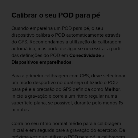
c
o
Calibrar o seu POD para pé
m
p
l
Quando emparelha um POD para pé, o seu
i
dispositivo calibra o POD automaticamente através
a
do GPS. Recomendamos a utilização da calibragem
n
automática, mas pode desligar se necessitar a partir
c
das definições do POD em
Conectividade
»
e
Dispositivos emparelhados
.
w
i
t
Para a primeira calibragem com GPS, deve selecionar
h
um modo desportivo no qual seja utilizado o POD
o
para pé e a precisão do GPS definida como
Melhor
.
t
Inicie a gravação e corra a um ritmo regular numa
h
superfície plana, se possível, durante pelo menos 15
e
minutos.
r
a
Corra no seu ritmo normal médio para a calibragem
c
inicial e em seguida pare a gravação do exercício. Da
c
e
próxima vez que utilizar o POD para pé, a calibragem