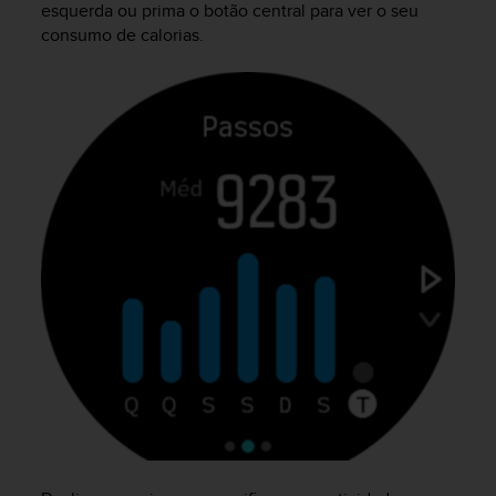
esquerda ou prima o botão central para ver o seu
s
(
consumo de calorias.
W
C
A
G
)
2
.
0
a
n
d
a
c
h
i
e
v
i
n
g