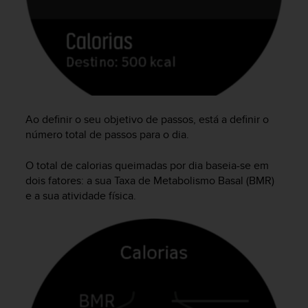
s
s
i
b
i
l
i
t
Ao definir o seu objetivo de passos, está a definir o
y
s
número total de passos para o dia.
t
a
O total de calorias queimadas por dia baseia-se em
n
dois fatores: a sua Taxa de Metabolismo Basal (BMR)
d
e a sua atividade física.
a
r
d
s
.
P
l
e