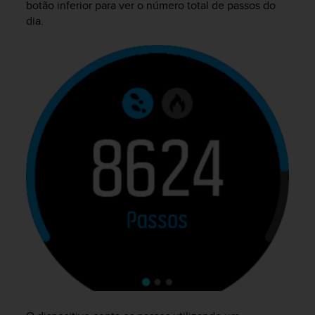
botão inferior para ver o número total de passos do
e
dia.
f
o
r
t
h
i
s
w
e
b
s
i
t
e
i
n
c
o
n
f
o