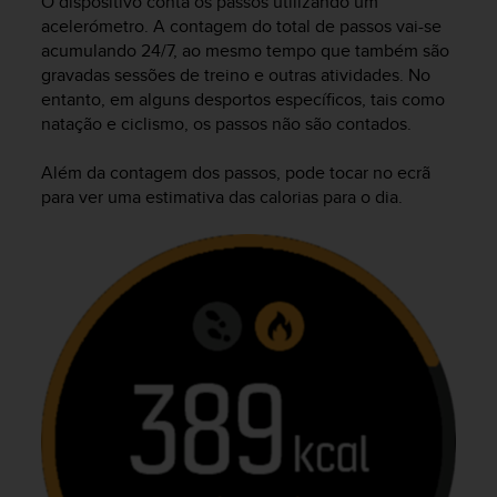
O dispositivo conta os passos utilizando um
r
acelerómetro. A contagem do total de passos vai-se
m
acumulando 24/7, ao mesmo tempo que também são
a
n
gravadas sessões de treino e outras atividades. No
c
entanto, em alguns desportos específicos, tais como
e
natação e ciclismo, os passos não são contados.
w
i
Além da contagem dos passos, pode tocar no ecrã
t
para ver uma estimativa das calorias para o dia.
h
t
h
e
W
e
b
C
o
n
t
e
n
t