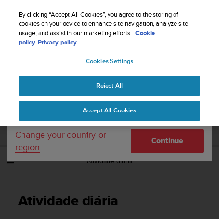
S
Sign up for the newsletter and get 5% off
| Free
u
By clicking “Accept All Cookies”, you agree to the storing of
returns
u
cookies on your device to enhance site navigation, analyze site
Your country or region:
usage, and assist in our marketing efforts.
Cookie
n
policy
Privacy policy
t
o
Cookies Settings
United States
i
s
Home
Support
Suunto 9 Peak
Manual do Utilizador
c
Reject All
Currency: $ (USD)
o
m
Shipping only to United States
SUUNTO 9 PEAK MANUAL DO
Accept All Cookies
m
UTILIZADOR
i
t
Change your country or
Continue
t
region
e
Atividade diária
d
t
o
a
Atividade diária
c
h