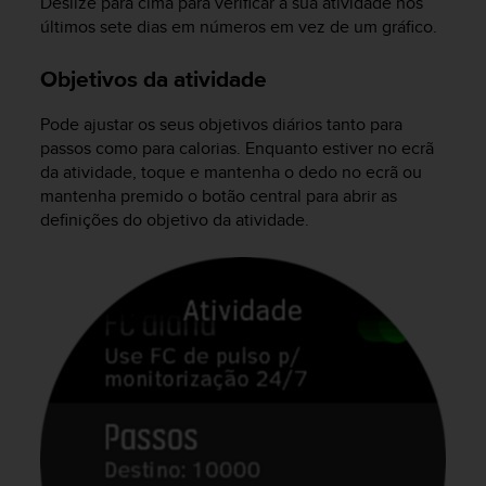
c
Deslize para cima para verificar a sua atividade nos
o
últimos sete dias em números em vez de um gráfico.
m
p
Objetivos da atividade
l
i
Pode ajustar os seus objetivos diários tanto para
a
passos como para calorias. Enquanto estiver no ecrã
n
da atividade, toque e mantenha o dedo no ecrã ou
c
mantenha premido o botão central para abrir as
e
w
definições do objetivo da atividade.
i
t
h
o
t
h
e
r
a
c
c
e