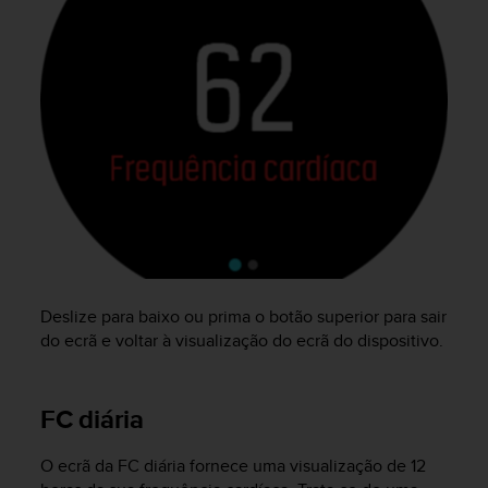
l
l
f
r
e
e
)
,
i
f
y
o
u
h
a
Deslize para baixo ou prima o botão superior para sair
v
do ecrã e voltar à visualização do ecrã do dispositivo.
e
a
n
FC diária
y
i
O ecrã da FC diária fornece uma visualização de 12
s