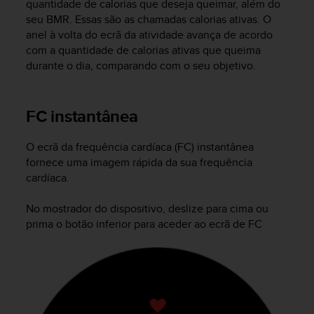
quantidade de calorias que deseja queimar, além do
c
seu BMR. Essas são as chamadas calorias ativas. O
e
anel à volta do ecrã da atividade avança de acordo
a
com a quantidade de calorias ativas que queima
t
durante o dia, comparando com o seu objetivo.
U
S
A
+
FC instantânea
1
8
O ecrã da frequência cardíaca (FC) instantânea
5
fornece uma imagem rápida da sua frequência
5
cardíaca.
2
5
No mostrador do dispositivo, deslize para cima ou
8
0
prima o botão inferior para aceder ao ecrã de FC
9
0
0
(
t
o