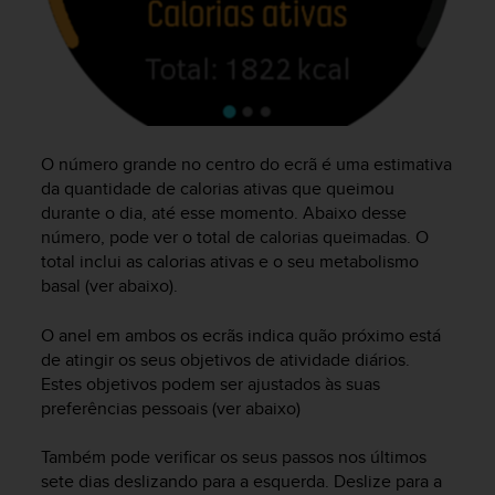
A
c
c
e
s
s
i
O número grande no centro do ecrã é uma estimativa
b
da quantidade de calorias ativas que queimou
i
durante o dia, até esse momento. Abaixo desse
l
número, pode ver o total de calorias queimadas. O
i
total inclui as calorias ativas e o seu metabolismo
t
y
basal (ver abaixo).
G
u
O anel em ambos os ecrãs indica quão próximo está
i
de atingir os seus objetivos de atividade diários.
d
Estes objetivos podem ser ajustados às suas
e
preferências pessoais (ver abaixo)
l
i
Também pode verificar os seus passos nos últimos
n
sete dias deslizando para a esquerda. Deslize para a
e