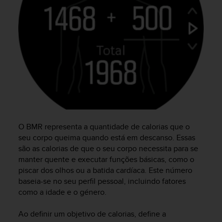
a
s
e
c
o
n
t
a
c
t
C
u
s
O BMR representa a quantidade de calorias que o
t
seu corpo queima quando está em descanso. Essas
o
são as calorias de que o seu corpo necessita para se
m
manter quente e executar funções básicas, como o
e
piscar dos olhos ou a batida cardíaca. Este número
r
baseia-se no seu perfil pessoal, incluindo fatores
S
e
como a idade e o género.
r
v
Ao definir um objetivo de calorias, define a
i