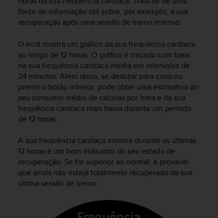
horas da sua frequência cardíaca. Trata-se de uma
s
u
fonte de informação útil sobre, por exemplo, a sua
e
recuperação após uma sessão de treino intenso.
s
a
O ecrã mostra um gráfico da sua frequência cardíaca
c
ao longo de 12 horas. O gráfico é traçado com base
c
na sua frequência cardíaca média em intervalos de
e
24 minutos. Além disso, se deslizar para cima ou
s
premir o botão inferior, pode obter uma estimativa do
s
seu consumo médio de calorias por hora e da sua
i
frequência cardíaca mais baixa durante um período
n
g
de 12 horas.
i
n
A sua frequência cardíaca mínima durante as últimas
f
12 horas é um bom indicador do seu estado de
o
recuperação. Se for superior ao normal, é provável
r
que ainda não esteja totalmente recuperado da sua
m
última sessão de treino.
a
t
i
o