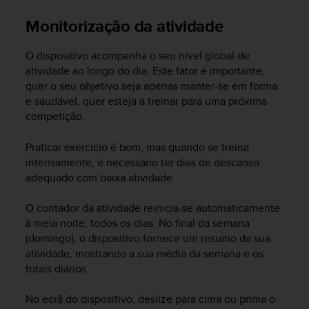
i
e
Monitorização da atividade
v
i
O dispositivo acompanha o seu nível global de
n
g
atividade ao longo do dia. Este fator é importante,
L
quer o seu objetivo seja apenas manter-se em forma
e
e saudável, quer esteja a treinar para uma próxima
v
competição.
e
l
Praticar exercício é bom, mas quando se treina
A
intensamente, é necessário ter dias de descanso
A
adequado com baixa atividade.
c
o
O contador da atividade reinicia-se automaticamente
n
f
à meia noite, todos os dias. No final da semana
o
(domingo), o dispositivo fornece um resumo da sua
r
atividade, mostrando a sua média da semana e os
m
totais diários.
a
n
No ecrã do dispositivo, deslize para cima ou prima o
c