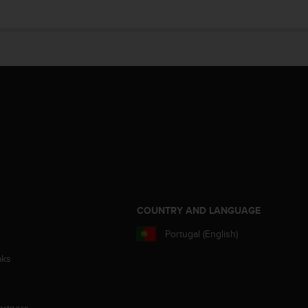
S
COUNTRY AND LANGUAGE
Portugal (English)
aks
artners