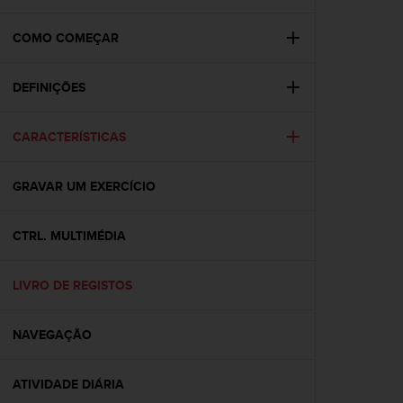
i
e
v
COMO COMEÇAR
i
n
DEFINIÇÕES
g
L
e
CARACTERÍSTICAS
v
e
l
GRAVAR UM EXERCÍCIO
A
A
c
CTRL. MULTIMÉDIA
o
n
LIVRO DE REGISTOS
f
o
r
NAVEGAÇÃO
m
a
n
ATIVIDADE DIÁRIA
c