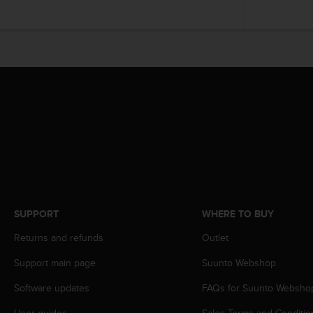
A
c
c
e
s
s
i
b
i
l
i
t
y
G
u
SUPPORT
WHERE TO BUY
i
d
Returns and refunds
Outlet
e
Support main page
Suunto Webshop
l
i
Software updates
FAQs for Suunto Websho
n
e
User guides
Sales Terms and Conditio