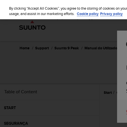
S
u
By clicking “Accept All Cookies”, you agree to the storing of cookies on you
u
usage, and assist in our marketing efforts.
Cookie policy
Privacy policy
n
t
o
i
s
c
Home
Support
Suunto 9 Peak
Manual do Utilizador
o
m
m
i
t
t
e
Table of Content
Start
Caract
d
t
o
START
a
c
h
SEGURANÇA