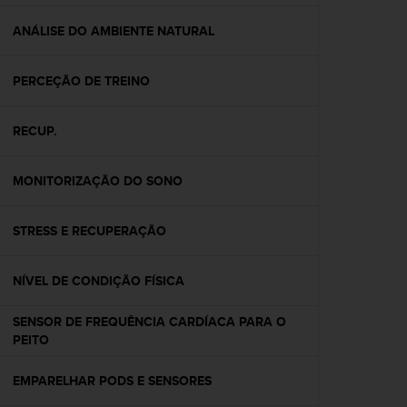
e
f
ANÁLISE DO AMBIENTE NATURAL
o
r
PERCEÇÃO DE TREINO
t
h
i
RECUP.
s
w
e
MONITORIZAÇÃO DO SONO
b
s
i
STRESS E RECUPERAÇÃO
t
e
NÍVEL DE CONDIÇÃO FÍSICA
i
n
c
SENSOR DE FREQUÊNCIA CARDÍACA PARA O
o
PEITO
n
f
EMPARELHAR PODS E SENSORES
o