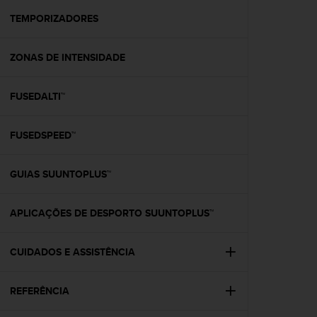
r
m
TEMPORIZADORES
a
n
ZONAS DE INTENSIDADE
c
e
w
FUSEDALTI™
i
t
h
FUSEDSPEED™
t
h
e
GUIAS SUUNTOPLUS™
W
e
APLICAÇÕES DE DESPORTO SUUNTOPLUS™
b
C
o
CUIDADOS E ASSISTÊNCIA
n
t
e
REFERÊNCIA
n
t