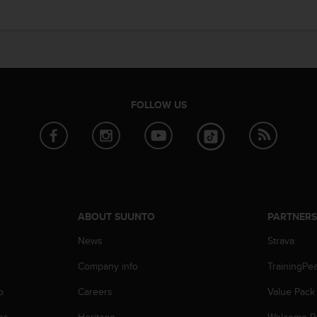
FOLLOW US
ABOUT SUUNTO
PARTNER
News
Strava
Company info
TrainingPe
p
Careers
Value Pack
ns
Heritage
Welcome P