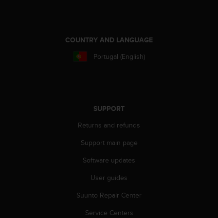
a
s
e
c
COUNTRY AND LANGUAGE
o
n
Portugal (English)
t
a
c
t
C
SUPPORT
u
s
Returns and refunds
t
o
Support main page
m
e
Software updates
r
User guides
S
e
Suunto Repair Center
r
v
Service Centers
i