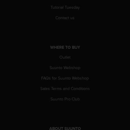
c
Tutorial Tuesday
e
a
Contact us
t
U
S
A
+
WHERE TO BUY
1
Outlet
8
5
Suunto Webshop
5
2
FAQs for Suunto Webshop
5
8
Sales Terms and Conditions
0
9
Suunto Pro Club
0
0
(
t
o
ABOUT SUUNTO