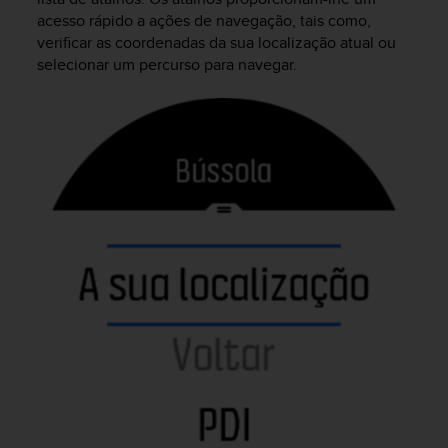
r
acesso rápido a ações de navegação, tais como,
m
verificar as coordenadas da sua localização atual ou
a
selecionar um percurso para navegar.
n
c
e
w
i
t
h
t
h
e
W
e
b
C
o
n
t
e
n
t