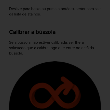
A
Deslize para baixo ou prima o botão superior para sair
c
da lista de atalhos.
c
e
s
s
Calibrar a bússola
i
b
Se a bússola não estiver calibrada, ser-lhe-á
i
solicitado que a calibre logo que entre no ecrã da
l
bússola.
i
t
y
G
u
i
d
e
l
i
n
e