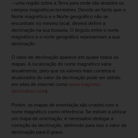
c
– uma região sobre a Terra para onde são atraídos os
o
campos magnéticos terrestres. Devido ao facto que o
m
Norte magnético e o Norte geográfico não se
p
encontram no mesmo local, deverá definir a
l
declinação na sua bússola. O ângulo entre o norte
i
magnético e o norte geográfico representam a sua
a
declinação.
n
c
e
O valor de declinação aparece em quase todos os
w
mapas. A localização do norte magnético varia
i
anualmente, pelo que os valores mais corretos e
t
atualizados do valor da declinação pode ser obtido
h
em sites de internet como
www.magnetic-
o
declination.com
).
t
h
Porém, os mapas de orientação são criados com o
e
norte magnético como referência. Se estiver a utilizar
r
a
um mapa de orientação, é necessário desligar a
c
correção da declinação, definindo para isso o valor da
c
declinação para 0 graus.
e