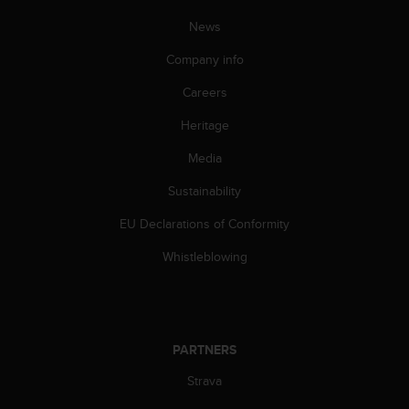
l
News
l
f
Company info
r
e
Careers
e
)
Heritage
,
i
Media
f
Sustainability
y
o
EU Declarations of Conformity
u
h
Whistleblowing
a
v
e
a
n
PARTNERS
y
i
Strava
s