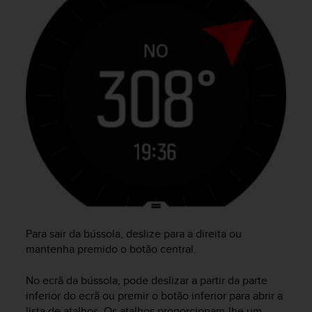
e
f
o
r
t
h
i
s
w
e
b
s
i
t
e
i
n
Para sair da bússola, deslize para a direita ou
c
mantenha premido o botão central.
o
n
No ecrã da bússola, pode deslizar a partir da parte
f
inferior do ecrã ou premir o botão inferior para abrir a
o
lista de atalhos. Os atalhos proporcionam-lhe um