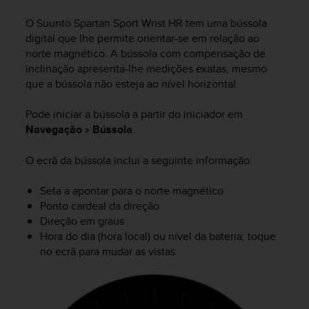
i
e
O
Suunto Spartan Sport Wrist HR
tem uma bússola
v
digital que lhe permite orientar-se em relação ao
i
norte magnético. A bússola com compensação de
n
inclinação apresenta-lhe medições exatas, mesmo
g
que a bússola não esteja ao nível horizontal.
L
e
v
Pode iniciar a bússola a partir do iniciador em
e
Navegação
»
Bússola
.
l
A
O ecrã da bússola inclui a seguinte informação:
A
c
Seta a apontar para o norte magnético
o
Ponto cardeal da direção
n
Direção em graus
f
o
Hora do dia (hora local) ou nível da bateria; toque
r
no ecrã para mudar as vistas
m
a
n
c