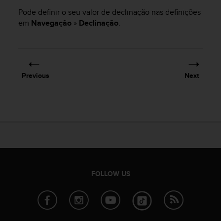
s
Pode definir o seu valor de declinação nas definições
s
em
Navegação
»
Declinação
.
i
b
i
l
i
t
Previous
Next
y
s
t
a
n
d
a
r
d
FOLLOW US
s
.
P
l
e