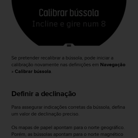
s
(
W
C
A
G
)
2
.
Se pretender recalibrar a bússola, pode iniciar a
0
calibração novamente nas definições em
Navegação
a
n
»
Calibrar bússola
.
d
a
c
Definir a declinação
h
i
Para assegurar indicações corretas da bússola, defina
e
um valor de declinação preciso.
v
i
n
Os mapas de papel apontam para o norte geográfico.
g
Porém, as bússolas apontam para o norte magnético