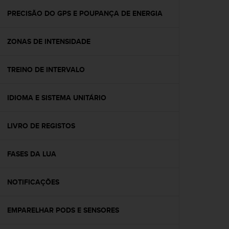
r
m
PRECISÃO DO GPS E POUPANÇA DE ENERGIA
a
n
ZONAS DE INTENSIDADE
c
e
w
TREINO DE INTERVALO
i
t
h
IDIOMA E SISTEMA UNITÁRIO
t
h
e
LIVRO DE REGISTOS
W
e
FASES DA LUA
b
C
o
NOTIFICAÇÕES
n
t
e
EMPARELHAR PODS E SENSORES
n
t