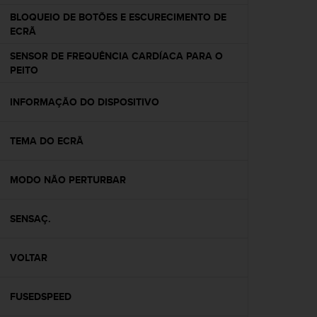
e
BLOQUEIO DE BOTÕES E ESCURECIMENTO DE
f
ECRÃ
o
r
SENSOR DE FREQUÊNCIA CARDÍACA PARA O
t
PEITO
h
i
INFORMAÇÃO DO DISPOSITIVO
s
w
e
TEMA DO ECRÃ
b
s
i
MODO NÃO PERTURBAR
t
e
SENSAÇ.
i
n
c
VOLTAR
o
n
f
FUSEDSPEED
o