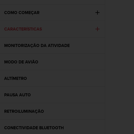
i
e
v
COMO COMEÇAR
i
n
CARACTERÍSTICAS
g
L
e
MONITORIZAÇÃO DA ATIVIDADE
v
e
l
MODO DE AVIÃO
A
A
c
ALTÍMETRO
o
n
PAUSA AUTO
f
o
r
RETROILUMINAÇÃO
m
a
n
CONECTIVIDADE BLUETOOTH
c