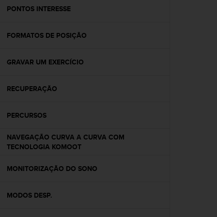
A
PONTOS INTERESSE
c
c
FORMATOS DE POSIÇÃO
e
s
s
GRAVAR UM EXERCÍCIO
i
b
i
RECUPERAÇÃO
l
i
t
PERCURSOS
y
G
NAVEGAÇÃO CURVA A CURVA COM
u
TECNOLOGIA KOMOOT
i
d
MONITORIZAÇÃO DO SONO
e
l
i
MODOS DESP.
n
e