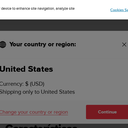
Sign up for the newsletter and get 5% off
| Free returns
r device to enhance site navigation, analyze site
Cookies Se
Your country or region:
do Utilizador - 2.6
United States
PARTAN TRAINER WRIST HR MANUAL DO UTILIZA
Currency: $ (USD)
Shipping only to United States
erísticas
Change your country or region
Continue