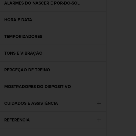
s
ALARMES DO NASCER E PÔR-DO-SOL
(
W
HORA E DATA
C
A
G
TEMPORIZADORES
)
2
.
TONS E VIBRAÇÃO
0
a
n
PERCEÇÃO DE TREINO
d
a
MOSTRADORES DO DISPOSITIVO
c
h
i
CUIDADOS E ASSISTÊNCIA
e
v
i
REFERÊNCIA
n
g