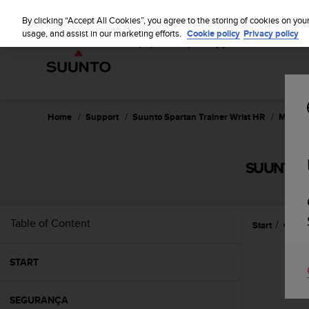
S
u
By clicking “Accept All Cookies”, you agree to the storing of cookies on you
u
usage, and assist in our marketing efforts.
Cookie policy
Privacy policy
n
t
o
i
s
c
Home
Support
Suunto Spartan Trainer Wrist HR
Manual 
o
m
m
SUUNTO S
i
t
t
e
Table of Content
Start
Caract
d
t
o
START
a
c
h
SEGURANÇA