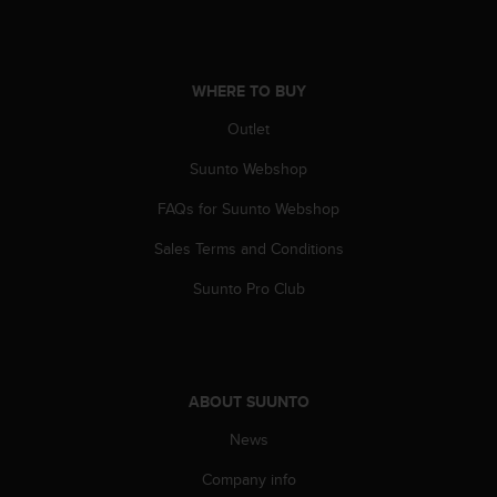
A
c
c
e
WHERE TO BUY
s
Outlet
s
i
Suunto Webshop
b
i
FAQs for Suunto Webshop
l
i
Sales Terms and Conditions
t
y
Suunto Pro Club
G
u
i
d
e
ABOUT SUUNTO
l
News
i
n
Company info
e