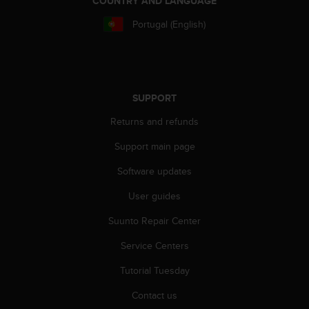
COUNTRY AND LANGUAGE
r
m
Portugal (English)
a
n
c
e
w
SUPPORT
i
t
Returns and refunds
h
t
Support main page
h
e
Software updates
W
User guides
e
b
Suunto Repair Center
C
o
Service Centers
n
t
Tutorial Tuesday
e
n
Contact us
t