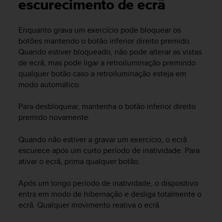
i
escurecimento de ecrã
e
v
Enquanto grava um exercício pode bloquear os
i
botões mantendo o botão inferior direito premido.
n
g
Quando estiver bloqueado, não pode alterar as vistas
L
de ecrã, mas pode ligar a retroiluminação premindo
e
qualquer botão caso a retroiluminação esteja em
v
modo automático.
e
l
Para desbloquear, mantenha o botão inferior direito
A
premido novamente.
A
c
Quando não estiver a gravar um exercício, o ecrã
o
n
escurece após um curto período de inatividade. Para
f
ativar o ecrã, prima qualquer botão.
o
r
Após um longo período de inatividade, o dispositivo
m
entra em modo de hibernação e desliga totalmente o
a
ecrã. Qualquer movimento reativa o ecrã.
n
c