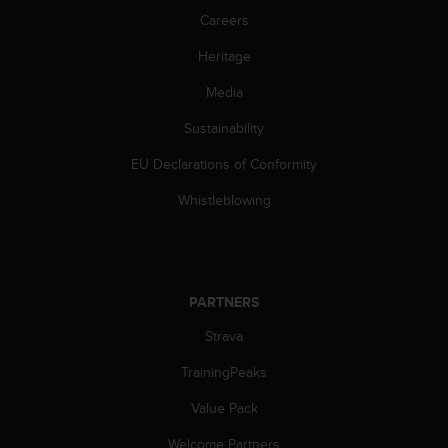
s
Careers
(
W
Heritage
C
A
Media
G
Sustainability
)
2
EU Declarations of Conformity
.
0
Whistleblowing
a
n
d
a
c
PARTNERS
h
i
Strava
e
v
TrainingPeaks
i
Value Pack
n
g
Welcome Partners