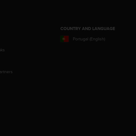
S
COUNTRY AND LANGUAGE
Portugal (English)
aks
artners