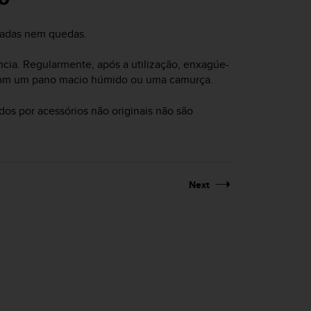
cadas nem quedas.
ncia. Regularmente, após a utilização, enxagúe-
com um pano macio húmido ou uma camurça.
dos por acessórios não originais não são
Next