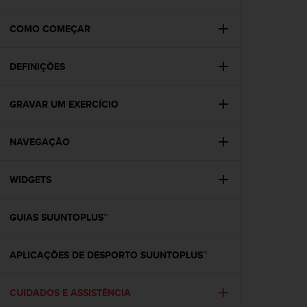
i
e
v
COMO COMEÇAR
i
n
DEFINIÇÕES
g
L
e
GRAVAR UM EXERCÍCIO
v
e
l
NAVEGAÇÃO
A
A
c
WIDGETS
o
n
GUIAS SUUNTOPLUS™
f
o
r
APLICAÇÕES DE DESPORTO SUUNTOPLUS™
m
a
n
CUIDADOS E ASSISTÊNCIA
c