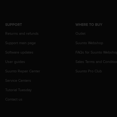
r
m
a
n
c
SUPPORT
WHERE TO BUY
e
w
Returns and refunds
Outlet
i
Support main page
Suunto Webshop
t
h
Software updates
FAQs for Suunto Websho
t
h
User guides
Sales Terms and Conditio
e
W
Suunto Repair Center
Suunto Pro Club
e
b
Service Centers
C
Tutorial Tuesday
o
n
Contact us
t
e
n
t