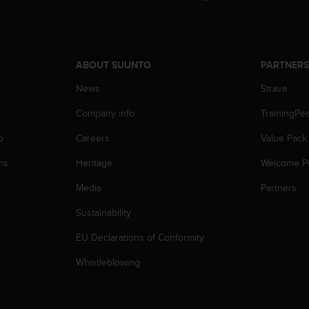
ABOUT SUUNTO
PARTNER
News
Strava
Company info
TrainingPe
p
Careers
Value Pack
ns
Heritage
Welcome P
Media
Partners
Sustainability
EU Declarations of Conformity
Whistleblowing