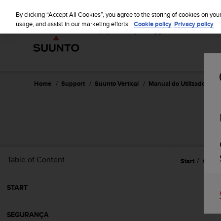
S
u
By clicking “Accept All Cookies”, you agree to the storing of cookies on you
u
usage, and assist in our marketing efforts.
Cookie policy
Privacy policy
n
t
o
i
s
c
Home
Support
Suunto Vertical
Manual do Utilizador
o
m
m
i
t
t
e
Table of Content
Start
Cuidad
d
t
o
START
a
c
h
SEGURANÇA