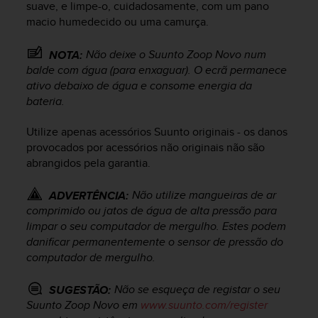
r
suave, e limpe-o, cuidadosamente, com um pano
m
macio humedecido ou uma camurça.
a
n
Não deixe o
Suunto Zoop Novo
num
NOTA:
c
balde com água (para enxaguar). O ecrã permanece
e
ativo debaixo de água e consome energia da
w
bateria.
i
t
Utilize apenas acessórios Suunto originais - os danos
h
t
provocados por acessórios não originais não são
h
abrangidos pela garantia.
e
W
Não utilize mangueiras de ar
ADVERTÊNCIA:
e
comprimido ou jatos de água de alta pressão para
b
limpar o seu computador de mergulho. Estes podem
C
danificar permanentemente o sensor de pressão do
o
computador de mergulho.
n
t
e
Não se esqueça de registar o seu
SUGESTÃO:
n
Suunto Zoop Novo
em
www.suunto.com/register
t