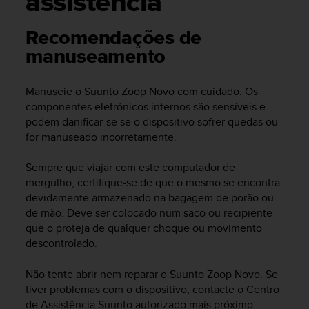
assistência
i
e
v
Recomendações de
i
manuseamento
n
g
L
Manuseie o
Suunto Zoop Novo
com cuidado. Os
e
componentes eletrónicos internos são sensíveis e
v
podem danificar-se se o dispositivo sofrer quedas ou
e
for manuseado incorretamente.
l
A
A
Sempre que viajar com este computador de
c
mergulho, certifique-se de que o mesmo se encontra
o
devidamente armazenado na bagagem de porão ou
n
de mão. Deve ser colocado num saco ou recipiente
f
que o proteja de qualquer choque ou movimento
o
descontrolado.
r
m
Não tente abrir nem reparar o
Suunto Zoop Novo
. Se
a
tiver problemas com o dispositivo, contacte o Centro
n
de Assistência Suunto autorizado mais próximo.
c