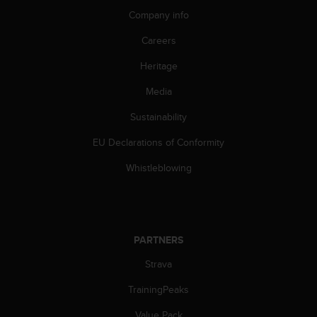
s
Company info
s
i
Careers
b
Heritage
i
l
Media
i
t
Sustainability
y
s
EU Declarations of Conformity
t
a
Whistleblowing
n
d
a
r
d
PARTNERS
s
Strava
.
P
TrainingPeaks
l
e
Value Pack