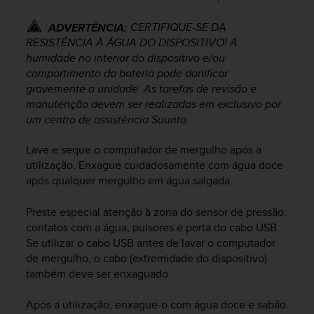
e
f
CERTIFIQUE-SE DA
ADVERTÊNCIA:
o
RESISTÊNCIA À ÁGUA DO DISPOSITIVO! A
r
humidade no interior do dispositivo e/ou
t
compartimento da bateria pode danificar
h
gravemente a unidade. As tarefas de revisão e
i
manutenção devem ser realizadas em exclusivo por
s
um centro de assistência Suunto.
w
e
Lave e seque o computador de mergulho após a
b
s
utilização. Enxague cuidadosamente com água doce
i
após qualquer mergulho em água salgada.
t
e
Preste especial atenção à zona do sensor de pressão,
i
contatos com a água, pulsores e porta do cabo USB.
n
Se utilizar o cabo USB antes de lavar o computador
c
de mergulho, o cabo (extremidade do dispositivo)
o
também deve ser enxaguado.
n
f
o
Após a utilização, enxague-o com água doce e sabão