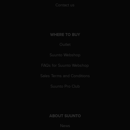
c
Contact us
o
m
p
l
i
WHERE TO BUY
a
n
Outlet
c
e
Suunto Webshop
w
i
FAQs for Suunto Webshop
t
Sales Terms and Conditions
h
o
Suunto Pro Club
t
h
e
r
a
ABOUT SUUNTO
c
c
News
e