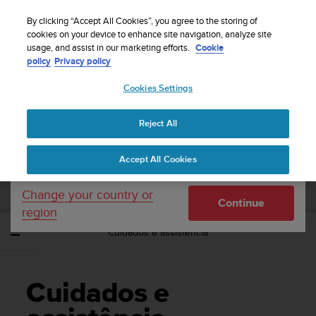
S
Sign up for the newsletter and get 5% off
| Free
u
By clicking “Accept All Cookies”, you agree to the storing of
returns
u
cookies on your device to enhance site navigation, analyze site
Your country or region:
usage, and assist in our marketing efforts.
Cookie
n
policy
Privacy policy
t
o
Cookies Settings
United States
i
s
Home
Support
Suunto Zoop Novo
Manual do Utilizador
c
Reject All
Currency: $ (USD)
o
m
Shipping only to United States
SUUNTO ZOOP NOVO MANUAL DO
Accept All Cookies
m
UTILIZADOR
i
t
Change your country or
Continue
t
region
e
Cuidados e assistência
d
t
o
a
Cuidados e
c
h