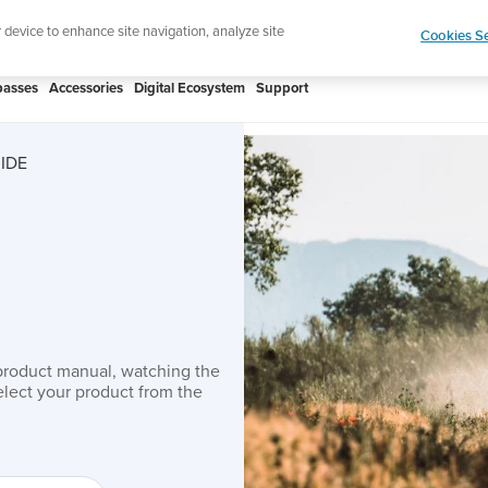
htweight sports watch designed for runners
Shop
r device to enhance site navigation, analyze site
Cookies Se
asses
Accessories
Digital Ecosystem
Support
IDE
product manual, watching the
lect your product from the