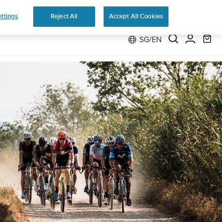
 Run
ttings
Reject All
Accept All Cookies
SG/EN