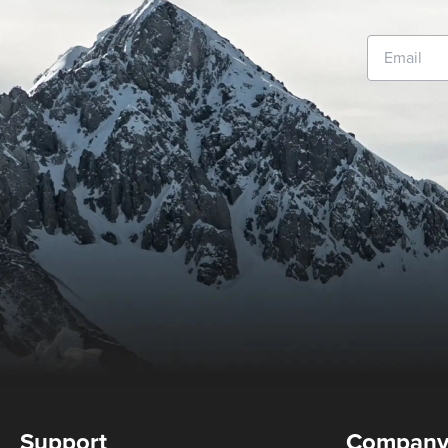
Support
Compan