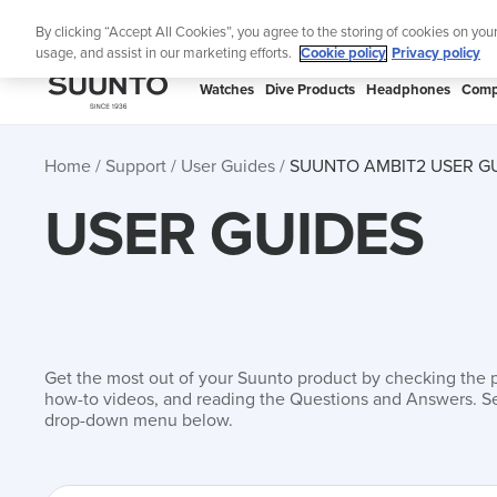
Skip
Lig
By clicking “Accept All Cookies”, you agree to the storing of cookies on you
to
usage, and assist in our marketing efforts.
Cookie policy
Privacy policy
content
SUUNTO
Watches
Dive Products
Headphones
Comp
APAC
Home
Support
User Guides
SUUNTO AMBIT2 USER G
USER GUIDES
Get the most out of your Suunto product by checking the 
how-to videos, and reading the Questions and Answers. Se
drop-down menu below.