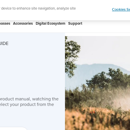
htweight sports watch designed for runners
Shop
r device to enhance site navigation, analyze site
Cookies Se
asses
Accessories
Digital Ecosystem
Support
UIDE
product manual, watching the
lect your product from the