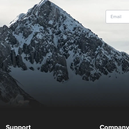
Support
Compan