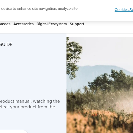
Shop Rac
e ultimate performance watch out now!
r device to enhance site navigation, analyze site
Cookies Se
asses
Accessories
Digital Ecosystem
Support
GUIDE
product manual, watching the
lect your product from the