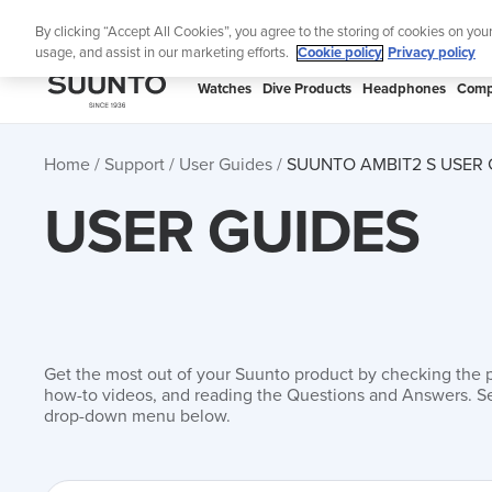
Skip
Th
By clicking “Accept All Cookies”, you agree to the storing of cookies on you
to
usage, and assist in our marketing efforts.
Cookie policy
Privacy policy
content
SUUNTO
Watches
Dive Products
Headphones
Comp
APAC
Home
Support
User Guides
SUUNTO AMBIT2 S USER 
USER GUIDES
Get the most out of your Suunto product by checking the 
how-to videos, and reading the Questions and Answers. Se
drop-down menu below.