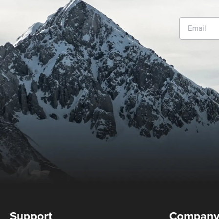
Support
Compan