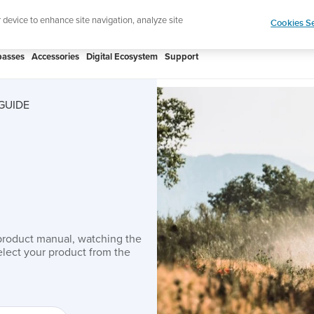
htweight sports watch designed for runners
Shop
r device to enhance site navigation, analyze site
Cookies Se
asses
Accessories
Digital Ecosystem
Support
GUIDE
product manual, watching the
lect your product from the