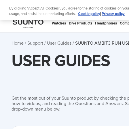
Skip
Lig
By clicking “Accept All Cookies”, you agree to the storing of cookies on you
to
usage, and assist in our marketing efforts.
Cookie policy
Privacy policy
content
SUUNTO
Watches
Dive Products
Headphones
Comp
APAC
Home
Support
User Guides
SUUNTO AMBIT3 RUN US
USER GUIDES
Get the most out of your Suunto product by checking the 
how-to videos, and reading the Questions and Answers. Se
drop-down menu below.