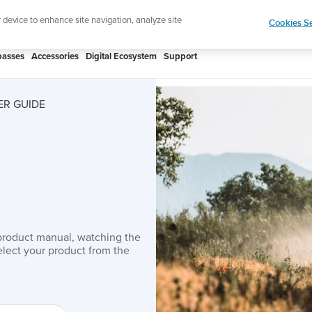
htweight sports watch designed for runners
Shop
r device to enhance site navigation, analyze site
Cookies Se
asses
Accessories
Digital Ecosystem
Support
ER GUIDE
product manual, watching the
lect your product from the