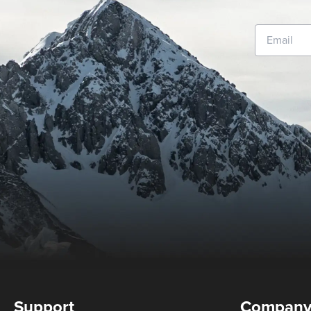
Support
Compan